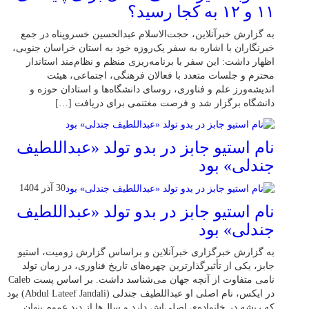
۱۱ و ۱۲ به کجا رسید؟
به گزارش خبرآنلاین، حجت‌الاسلام عبدالحسین خسروپناه در جمع
خبرنگاران با اشاره به سفر یک‌روزه خود به استان خراسان جنوبی،
اظهار داشت: این سفر با برنامه‌ریزی منظم و نظام‌مند استاندار
محترم و جلسات متعدد با فعالان فرهنگی، اجتماعی، هیئت
اندیشه‌ورز علم و فناوری، روسای دانشگاه‌ها و استادان حوزه و
دانشگاه برگزار شد و فرصت مغتنمی برای دریافت […]
نام استیو جابز در بدو تولد «عبداللطیف
جندلی» بود
30 آذر 1404
نام استیو جابز در بدو تولد «عبداللطیف
جندلی» بود
به گزارش خبرگزاری خبرآنلاین و براساس گزارش زومیت، استیو
جابز، یکی از تأثیرگذارترین چهره‌های تاریخ فناوری، در زمان تولد
نامی متفاوت از آنچه جهان می‌شناسد داشت. بر اساس پست Caleb
در ایکس، نام اصلی او عبداللطیف جندلی (Abdul Lateef Jandali) بود
که ریشه در خانواده‌ی اصلی‌اش دارد و سال‌ها از دید عموم پنهان