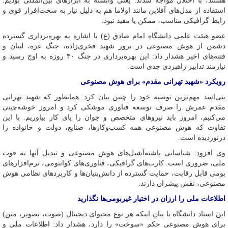
هستند، با اختلال مواجه شدند. یعنی وابسته به ابزارهای بین‌المللی بودیم.
استفاده از مدل‌های آفلاین مانند اولاما هم به دلیل نیاز به سخت‌افزار قوی و
رابط گرافیکی مناسب، ممکن یا مفید نبود.
عضو هیئت علمی دانشگاه امام صادق (ع) با اشاره به بهره‌برداری گسترده
دشمن از هوش مصنوعی در ترور شهید فخری‌زاده، جنگ غزه، لبنان و
فتنه‌های اخیر هشدار داد: این بهره‌برداری در جنگ ۴۰ روزه به اوج رسید و
نیازمند تدابیر راهبردی جدی است.
رویکرد «شهید تهرانی مقدم» برای هوش مصنوعی
بنی‌اسد مهم‌ترین توصیه خود را چنین بیان کرد: همانطور که شهید تهرانی
مقدم عمرش را صرف توسعه فناوری موشکی کرد و امروز خوشه‌چینی
می‌کنیم، امروز باید نیروهای متخصص و جوان را پای کار بیاوریم. با این
تفاوت که هوش مصنوعی همه کسب‌وکارها، صنایع، دولت و خانواده را
درنوردیده است.
وی افزود: شناسایی پاشنه‌آشیل‌های هوش مصنوعی و تبدیل آنها به قوت
ملی، ضروری است. کارت‌های گرافیکی، فناوری‌های کوانتومی، نرم‌افزارهای
بومی قابل رقابت، حمایت گسترده از دانش‌بنیان‌ها و کاربردهای نظامی هوش
مصنوعی، نقش پیشران دارند.
اطلاعات ملی را ارزان در اختیار غیربومی‌ها نگذارید
این استاد دانشگاه با بیان اینکه هر نوع محتوای دیجیتال (صوت، تصویر، متن)
برای هوش مصنوعی حکم «سوخت» را دارد، هشدار داد: اطلاعات ملی و