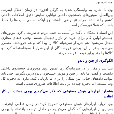
مشاهده بود.
وی با اشاره به وابستگی شدید به گوگل افزود: در زمان اختلال اینترنت
بین‌الملل، موتورهای جستجوی داخلی توانایی نمایش دقیق اطلاعات داخلی
کشور را نداشتند. مردم تنها راهی نداشتند جز اینکه اسامی سایت‌ها را حفظ
باشند که عملاً غیرممکن است.
این استاد دانشگاه با تأکید بر آسیب به جیب مردم خاطرنشان کرد: موتورهای
جستجو اولین گام برای خرید در بازار دیجیتال هستند. وقتی فضای مجازی
مختل می‌شود، هم خریدار نمی‌تواند کالا را پیدا کند و هم فروشنده متضرر
می‌شود. بدتر از آن، برخی فروشندگان از این شرایط سوءاستفاده کرده و
کالاها را چند برابر قیمت عرضه کردند.
الگوگیری از چین و بایدو
بنی‌اسد راهکار را در سرمایه‌گذاری عمیق روی موتورهای جستجوی داخلی
دانست و گفت: ما باید از چین و موتور جستجوی بایدو درس بگیریم. حتی باید
بتوانند داده‌های حیاتی بین‌المللی را برای ما بازیابی کنند. نیازی به ذخیره کل
وب نیست، اما ذخیره چند ده ترابایت اطلاعات ضروری شدنی است.
هشدار: ابزارهای هوش مصنوعی که فکر می‌کردیم بومی هستند، از کار
افتادند
وی درباره ابزارهای هوش مصنوعی تصریح کرد: در زمان قطعی اینترنت،
بسیاری از ابزارهایی که گمان می‌کردیم در داخل توسعه یافته‌اند یا بومی