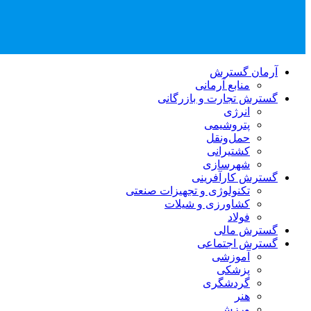
آرمان گسترش
منابع آرمانی
گسترش تجارت و بازرگانی
انرژی
پتروشیمی
حمل‌و‌نقل
کشتیرانی
شهرسازی
گسترش کارآفرینی
تکنولوژی و تجهیزات صنعتی
کشاورزی و شیلات
فولاد
گسترش مالی
گسترش اجتماعی
آموزشی
پزشکی
گردشگری
هنر
ورزش