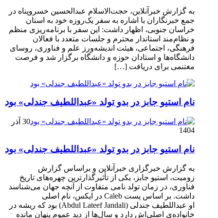
به گزارش خبرآنلاین، حجت‌الاسلام عبدالحسین خسروپناه در
جمع خبرنگاران با اشاره به سفر یک‌روزه خود به استان
خراسان جنوبی، اظهار داشت: این سفر با برنامه‌ریزی منظم
و نظام‌مند استاندار محترم و جلسات متعدد با فعالان
فرهنگی، اجتماعی، هیئت اندیشه‌ورز علم و فناوری، روسای
دانشگاه‌ها و استادان حوزه و دانشگاه برگزار شد و فرصت
مغتنمی برای دریافت […]
نام استیو جابز در بدو تولد «عبداللطیف جندلی» بود
30 آذر
1404
نام استیو جابز در بدو تولد «عبداللطیف جندلی» بود
به گزارش خبرگزاری خبرآنلاین و براساس گزارش
زومیت، استیو جابز، یکی از تأثیرگذارترین چهره‌های تاریخ
فناوری، در زمان تولد نامی متفاوت از آنچه جهان می‌شناسد
داشت. بر اساس پست Caleb در ایکس، نام اصلی
او عبداللطیف جندلی (Abdul Lateef Jandali) بود که ریشه در
خانواده‌ی اصلی‌اش دارد و سال‌ها از دید عموم پنهان مانده