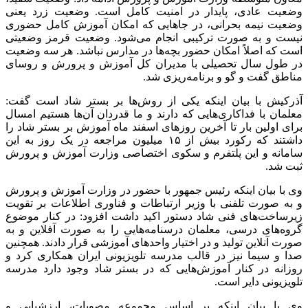
وضعیت عادی، پایدار در امنیت کامل است. وضعیت زرد یعنی
وضعیت نیمه بحرانی، در جاهایی که امکان آموزش کامل حضوری
نیست و به صورت ترکیبی انجام می‌شود. وضعیت قرمز وضعیتی
است که اصلاً امکان حضور بچه‌ها در مدارس نباشد. هر سه وضعیت
در طول سال تحصیلی با مدیران کل آموزش و پرورش و روسای
مناطق گفت و گو و برنامه‌ریزی شد.
آذرکیش با بیان اینکه یکی از روش‌ها بر بستر شاد است گفت:
معلمان با فداکاری‌هایی که دارند و ما قدردان آن‌ها هستیم امسال
برای اولین بار تا آخرین روزهای اسفند ماه آموزش بر بستر شاد را
داشتند که رکورد بیش از ۱۵ میلیون مراجعه در یک روز به این
سامانه و این پلتفرم و سکوی اختصاصی وزارت آموزش و پرورش
ثبت شد.
وی با بیان اینکه رئیس جمهور با حضور در وزارت آموزش و پرورش
و به صورت تلفنی با وزیر ارتباطات و فناوری اطلاعات بر تقویت
زیرساخت‌های فنی شاد دستور اکید داشت افزود: در کنار موضوع
گروه‌های درسی، معلمان درسنامه‌هایی را به صورت آفلاین و به
صورت آنلاین تولید و در اختیار واحدهای آموزشی قرار دادند. همچنین
صدا و سیما نیز در قالب مدرسه تلویزیونی ایران همکاری کرد و
روزانه در کنار آموزش‌هایی که در بستر شاد وجود دارد مدرسه
تلویزیونی دایر است.
وی با بیان اینکه بر اساس مجموعه مصوبات، ارزشیابی و