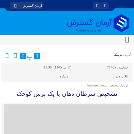
پ
گروه :
پزشکی
شناسه :
70465
17 تیر 1405 - 11:38
36 بازدید
۰
دیدگاه
ارسال توسط :
بیتوته beytoote
تشخیص سرطان دهان با یک برس کوچک