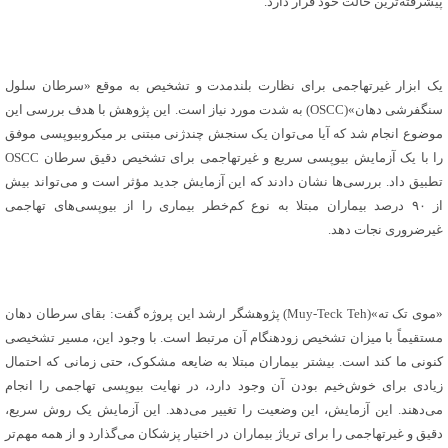
پیشرفته‌ترین حالت خود قرار دارد.
یک ابزار غیرتهاجمی برای نظارت بلندمدت و تشخیص به موقع «سرطان سلول
سنگفرشی دهان»(OSCC) به شدت مورد نیاز است. این پژوهش با هدف بررسی این
موضوع انجام شد که آیا می‌توان یک سنجش چندژنی مبتنی بر میکروبیوپسی موفق
را با یک آزمایش بیوپسی سریع و غیرتهاجمی برای تشخیص دقیق سرطان OSCC
تطبیق داد. بررسی‌ها نشان دادند که این آزمایش جدید مؤثر است و می‌تواند بیش
از ۹۰ درصد بیماران مبتلا به نوع کم‌خطر بیماری را از بیوپسی‌های تهاجمی
غیرضروری نجات ‌دهد.
«موی تک ته»(Muy-Teck Teh) پژوهشگر ارشد این پروژه گفت: بقای سرطان دهان
مستقیماً با میزان تشخیص زودهنگام آن مرتبط است. با وجود این، مسیر تشخیصی
کنونی ما کند است. بیشتر بیماران مبتلا به ضایعه مشکوک، حتی زمانی که احتمال
زیادی برای خوش‌خیم بودن آن وجود دارد، در نهایت بیوپسی تهاجمی را انجام
می‌دهند. این آزمایش، این وضعیت را تغییر می‌دهد. این آزمایش یک روش سریع،
دقیق و غیرتهاجمی را برای تریاژ بیماران در اختیار پزشکان می‌گذارد و از همه مهم‌تر