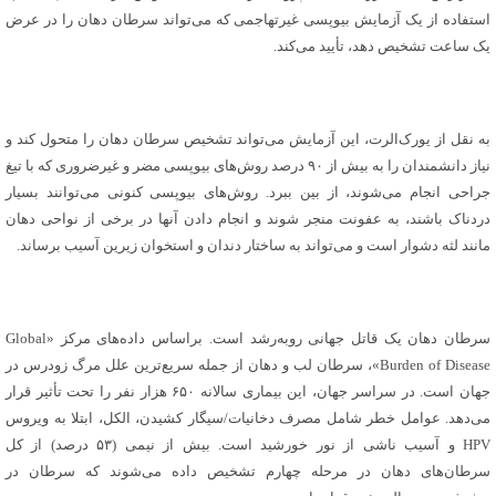
استفاده از یک آزمایش بیوپسی غیرتهاجمی که می‌تواند سرطان دهان را در عرض
یک ساعت تشخیص دهد، تأیید می‌کند.
به نقل از یورک‌الرت، این آزمایش می‌تواند تشخیص سرطان دهان را متحول کند و
نیاز دانشمندان را به بیش از ۹۰ درصد روش‌های بیوپسی مضر و غیرضروری که با تیغ
جراحی انجام می‌شوند، از بین ببرد. روش‌های بیوپسی کنونی می‌توانند بسیار
دردناک باشند، به عفونت منجر شوند و انجام دادن آنها در برخی از نواحی دهان
مانند لثه دشوار است و می‌تواند به ساختار دندان و استخوان زیرین آسیب برساند.
سرطان دهان یک قاتل جهانی روبه‌رشد است. براساس داده‌های مرکز «Global
Burden of Disease»، سرطان لب و دهان از جمله سریع‌ترین علل مرگ زودرس در
جهان است. در سراسر جهان، این بیماری سالانه ۶۵۰ هزار نفر را تحت تأثیر قرار
می‌دهد. عوامل خطر شامل مصرف دخانیات/سیگار کشیدن، الکل، ابتلا به ویروس
HPV و آسیب ناشی از نور خورشید است. بیش از نیمی (۵۳ درصد) از کل
سرطان‌های دهان در مرحله چهارم تشخیص داده می‌شوند که سرطان در