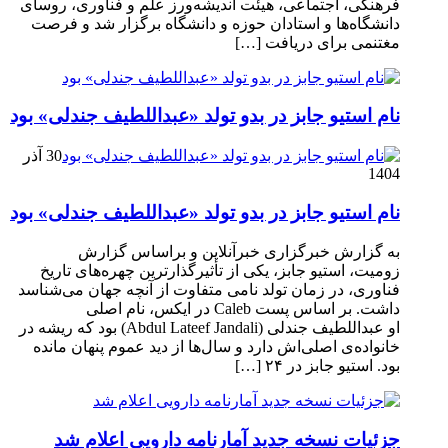
فرهنگی، اجتماعی، هیئت اندیشه‌ورز علم و فناوری، روسای
دانشگاه‌ها و استادان حوزه و دانشگاه برگزار شد و فرصت
مغتنمی برای دریافت […]
نام استیو جابز در بدو تولد «عبداللطیف جندلی» بود
30 آذر
1404
نام استیو جابز در بدو تولد «عبداللطیف جندلی» بود
به گزارش خبرگزاری خبرآنلاین و براساس گزارش
زومیت، استیو جابز، یکی از تأثیرگذارترین چهره‌های تاریخ
فناوری، در زمان تولد نامی متفاوت از آنچه جهان می‌شناسد
داشت. بر اساس پست Caleb در ایکس، نام اصلی
او عبداللطیف جندلی (Abdul Lateef Jandali) بود که ریشه در
خانواده‌ی اصلی‌اش دارد و سال‌ها از دید عموم پنهان مانده
بود. استیو جابز در ۲۴ […]
جزئیات نسخه جدید آمارنامه دارویی اعلام شد