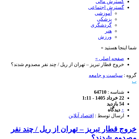
گسترش مالی
گسترش اجتماعی
آموزشی
پزشکی
گردشگری
هنر
ورزش
شما اینجا هستید »
صفحه اصلی »
خروج قطار تبریز – تهران از ریل / چند نفر مصدوم شدند؟
گروه :
سیاست و جامعه
پ
شناسه :
64710
22 خرداد 1405 - 1:11
54 بازدید
۰
دیدگاه
ارسال توسط :
اقتصاد آنلاین
خروج قطار تبریز – تهران از ریل / چند نفر
مصدوم شدند؟