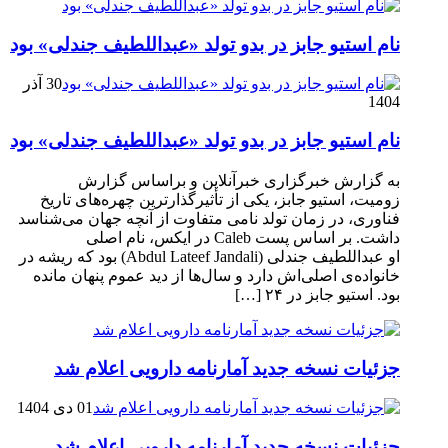
نام استیو جابز در بدو تولد «عبداللطیف جندلی» بود
30 آذر
1404
نام استیو جابز در بدو تولد «عبداللطیف جندلی» بود
به گزارش خبرگزاری خبرآنلاین و براساس گزارش
زومیت، استیو جابز، یکی از تأثیرگذارترین چهره‌های تاریخ
فناوری، در زمان تولد نامی متفاوت از آنچه جهان می‌شناسد
داشت. بر اساس پست Caleb در ایکس، نام اصلی
او عبداللطیف جندلی (Abdul Lateef Jandali) بود که ریشه در
خانواده‌ی اصلی‌اش دارد و سال‌ها از دید عموم پنهان مانده
بود. استیو جابز در ۲۴ […]
جزئیات نسخه جدید آمارنامه دارویی اعلام شد
01 دی 1404
جزئیات نسخه جدید آمارنامه دارویی اعلام شد