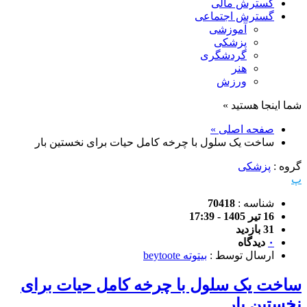
گسترش مالی
گسترش اجتماعی
آموزشی
پزشکی
گردشگری
هنر
ورزش
شما اینجا هستید »
صفحه اصلی »
ساخت یک سلول با چرخه کامل حیات برای نخستین بار
گروه :
پزشکی
پ
شناسه :
70418
16 تیر 1405 - 17:39
31 بازدید
۰
دیدگاه
ارسال توسط :
بیتوته beytoote
ساخت یک سلول با چرخه کامل حیات برای
نخستین بار