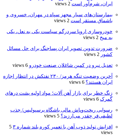
ایران، شرم‌آور است
2 views
بیمارستان‌های سیار مجهز سپاه در مهران، خسروی و
باشماق مستقر است
2 views
خودروسازی اروپا سردرگم سیاست یکی به نعل، یکی
به میخ
2 views
ضرورت تدوین تصویر ایران پساجنگ برای حل مسائل
کشور
2 views
تعدیل نیرو در کمین شاغلان صنعت خودرو
6 views
آخرین وضعیت تنگه هرمز/ ۲۳۰ نفتکش در انتظار اجازه
ایران هستند؟
6 views
زنگ خطر برای بازار آهن آلات؛ مواد اولیه پشت درهای
گمرک
6 views
رسوایی ریخت‌وپاش مالی باشگاه پرسپولیس/ جذب
لطیفی‌فر چقدر می‌ارزید؟
5 views
افزایش تولید ذوب آهن با تعمیر کوره بلند شماره ۳
5
views