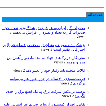
پر بازدید ترین ها
24 ساعت
1 هفته
صادرات گاز ایران به عراق چقدر شد؟/ وزیر نفت: حجم
صادرات گاز به بغداد و بصره را افزایش می‌دهیم
3
views
پزشکیان: حضور هنرمندان در صحنه در فضای غبارآلود
اخیر قابل تقدیر است
3 views
نبض کار، در رگ‌های جهاد می‌تپد؛ ما، دیوار آهنین این
مرز و بومیم
2 views
ایالات متحده باید رفتار خود را تغییر دهد
2 views
فرصت‌سوزی ۳۰ ساله در خزر؛ هنوز هم می‌توانیم
برگردیم
2 views
توصیه برعکس شرکت برق: پیامک قطع برق را جدی
نگیرید!
2 views
بقایی: اصرار کمیسیون اروپا بر تحریم غیر انسانی علیه