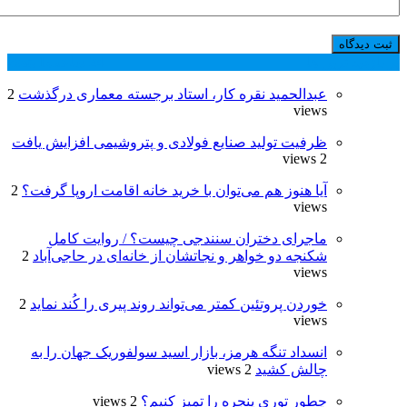
پر بازدید ترین ها
24 ساعت
1 هفته
عبدالحمید نقره کار، استاد برجسته معماری درگذشت
2
views
ظرفیت تولید صنایع فولادی و پتروشیمی افزایش یافت
2 views
آیا هنوز هم می‌توان با خرید خانه اقامت اروپا گرفت؟
2
views
ماجرای دختران سنندجی چیست؟ / روایت کامل
شکنجه دو خواهر و نجاتشان از خانه‌ای در حاجی‌آباد
2
views
خوردن پروتئین کمتر می‌تواند روند پیری را کُند نماید
2
views
انسداد تنگه هرمز، بازار اسید سولفوریک جهان را به
چالش کشید
2 views
چطور توری پنجره را تمیز کنیم؟
2 views