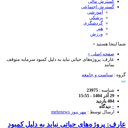
گسترش مالی
گسترش اجتماعی
آموزشی
پزشکی
گردشگری
هنر
ورزش
شما اینجا هستید »
صفحه اصلی »
عارف: پروژه‌های حیاتی نباید به دلیل کمبود سرمایه متوقف
بمانند
گروه :
سیاست و جامعه
پ
شناسه :
23975
29 آذر 1404 - 15:55
404 بازدید
۰
دیدگاه
ارسال توسط :
مهر نیوز mehrnews
عارف: پروژه‌های حیاتی نباید به دلیل کمبود