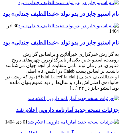
نام استیو جابز در بدو تولد «عبداللطیف جندلی» بود
30 آذر
1404
نام استیو جابز در بدو تولد «عبداللطیف جندلی» بود
به گزارش خبرگزاری خبرآنلاین و براساس گزارش
زومیت، استیو جابز، یکی از تأثیرگذارترین چهره‌های تاریخ
فناوری، در زمان تولد نامی متفاوت از آنچه جهان می‌شناسد
داشت. بر اساس پست Caleb در ایکس، نام اصلی
او عبداللطیف جندلی (Abdul Lateef Jandali) بود که ریشه در
خانواده‌ی اصلی‌اش دارد و سال‌ها از دید عموم پنهان مانده
بود. استیو جابز در ۲۴ […]
جزئیات نسخه جدید آمارنامه دارویی اعلام شد
01 دی 1404