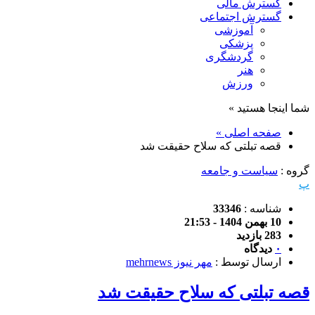
گسترش مالی
گسترش اجتماعی
آموزشی
پزشکی
گردشگری
هنر
ورزش
شما اینجا هستید »
صفحه اصلی »
قصه تبلتی که سلاح حقیقت شد
گروه :
سیاست و جامعه
پ
شناسه :
33346
10 بهمن 1404 - 21:53
283 بازدید
۰
دیدگاه
ارسال توسط :
مهر نیوز mehrnews
قصه تبلتی که سلاح حقیقت شد