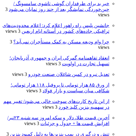
خبر بد برای طرفداران گوشی تاشوی سامسونگ /
چین‌خوردگی نمایشگر بعد از چند روز نمایان می‌شود
3
views
جانشین پلیس راه راهور اعلام کرد: اعلام محدودیت‌های
ترافیکی جاده‌های کشور در آستانه ایام اربعین
3 views
چرا وام ودیعه مسکن به کمک مستأجران نمی‌آید؟
3
views
انعقاد تفاهمنامه گمرکی ایران و جمهوری آذربایجان؛
تسهیل تجارت در اولویت
3 views
تعدیل نیرو در کمین شاغلان صنعت خودرو
3 views
از ورق ۸۵ هزار تومانی تا پروفیل ۱۱۸ هزار تومانی؛
شکافی میان سیاست و بازار فولاد
3 views
از این تاریخ کارت‌های سوخت خالی می‌شود/ تغییر مهم
در سهمیه بنزین کلید خورد
3 views
آخرین قیمت طلا، دلار و سکه امروز سه شنبه ۲۳تیر/
افزایش قیمت ها + جدول و جزئیات
3 views
تنش و درگیری در پمپ بنزین‌ها به دلیل کمبود بنزین
3