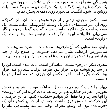
همیشگیِ «شما زدید، ما خوردیم»، ناگهان تبلتش را بیرون می آورد.
یک حرکتِ غیردیپلماتیک؟ شاید. یک حرکتِ غیرمنتظره؟ حتماً. تبلت
روشن می‌شود. انگشت می‌خورد روی دکمه‌ی پخش. تمام.
سه.
سکوتِ مجری، دیدنی‌تر از حرف‌هایش است. آن تبلتِ کوچک،
روی آن میزِ شیشه‌ای، دیگر یک وسیله الکترونیکی ساده نیست. یک
«سلاح» است. یک «خاکریز» است وسطِ گفت و گو با بازجو خبرنگار
سی‌ان‌ان. قالیباف، این‌جا دیگر فقط «رئیس مجلس» نیست. یک
«راوی» است.
راویِ صحنه‌هایی که آن‌طرفی‌ها، ماه‌هاست – شاید سال‌هاست –
سانسورش کرده‌اند. نشان می‌دهد. خشونت را. سلاح را. آن چند
هزار نفری را که خون‌شان ریخت تا امنیتِ خیابان نریزد. و مجری؟
مجری دیگر «بازجو» نیست. تماشاگر است. مات شده است. این را
در سناریو ننوشته بودند. قرار نبود طرف ایرانی، سند رو کند. قرار
بود لکنت بگیرد اما ماجرا عکس آن چیزی شد که انتظارش را
داشتند.
چهار.
ما عادت کرده‌ ایم به انفعال. به اینکه مودب بنشینیم و فحش
بخوریم – هم در خیابان، هم در رسانه. عادت کرده ایم که «روایت»
را آنها بسازند و ما فقط اگر بتوانیم «تکذیب» کنیم. اما این حرکت…
این حرکت، جنسش فرق داشت. جنسش از جنسِ کنش های یک
«فرمانده» بود. که وسطِ معرکه، وقتی می‌بیند بیسیم‌چی پیام را