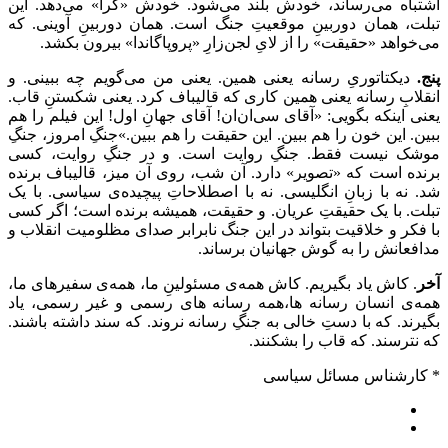
اشتباه می‌رساند، خودش بلند می‌شود. خودش «گرا» می‌دهد. این
تبلت، همان دوربینِ موقعیتِ جنگ است. همان دوربینِ آوینی. که
می‌خواهد «حقیقت» را از لایِ لجن‌زارِ «پروپاگاندا» بیرون بکشد.
پنج.
دیکتاتوریِ رسانه یعنی همین. یعنی من می‌گویم چه ببینی. و
انقلابِ رسانه یعنی همین کاری که قالیباف کرد. یعنی شکستنِ قاب.
یعنی اینکه بگویی: «آقای سی‌ان‌ان! آقای جهانِ اول! این فیلم را هم
ببین. این خون را هم ببین. این حقیقت را هم ببین.»جنگِ امروز، جنگِ
موشک نیست فقط. جنگِ روایت است. و در جنگِ روایت، کسی
برنده است که «تصویر» دارد. آن شب، روی آن میز، قالیباف برنده
شد. نه با زبانِ انگلیسی. نه با اصطلاحاتِ پیچیده‌ی سیاسی. با یک
تبلت. با یک حقیقتِ عریان. و حقیقت، همیشه برنده‌ است؛ اگر کسی
با فکر و خلاقیت بتواند در این جنگ نابرابر صدای مظلومیت انقلاب و
مدافعانش را به گوش جهانیان برساند.
آخر
. کاش یاد بگیریم. کاش همه‌ی مسئولینِ ما، همه‌ی سفیرهای ما،
همه‌ی انسان رسانه ها،همه رسانه های رسمی و غیر رسمی، یاد
بگیرند. که با دستِ خالی به جنگِ رسانه نروند. که سند داشته باشند.
که نترسند. که قاب را بشکنند.
* کارشناس مسائل سیاسی