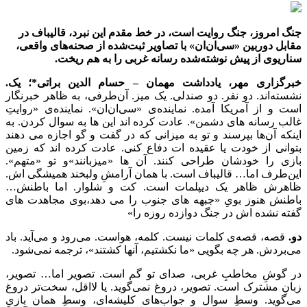
جنگ امروز، جنگ روایت است، در خط مقدم این نبرد، قالیباف در
مقابل دوربین «سی‌ان‌ان» با تصاویر ثبت‌شده از صحنه‌های واقعی،
سناریوی از پیش نوشته‌شده رسانه غربی را به هم ریخت.
خبرگزاری مهر، یادداشت مهمان – حسام الدین براتی*؛
یک.
نشسته‌اند. دو نفر. دو صندلی. یک میز. آن‌طرفی، به ظاهر خبرنگار
است و از آمریکا آمده. نماینده‌ی «سی‌ان‌ان». نماینده‌ی «روایتِ
غالب رسانه های دشمن». عادت کرده اند این ها به سوال کردن. به
اینکه آن‌ها بپرسند و تو به میزانی که در گفت و گو اجازه می دهند
بتوانی از خودت یا عقیده ات دفاع کنی. عادت کرده اند که زمین
بازی را خودشان طراحی کنند. آن ها «میزبانند»و تو «متهم».
این‌طرف اما… قالیباف است. با همان آرامشِ ولبخند همیشگی اش.
ظاهرش ظاهر یک دیپلمات است. کت و شلوار. اما باطنش…
باطنش هنوز بویِ «جبهه های جنوب را می دهد،بوی مجاهدت های
گفته نشده اش در جنگ دوازده روزه را»
دو.
قصه، قصه‌ی کلمات نیست. کلمه، هواست. می‌رود و می‌آید. باد
می‌بردش. هر چه بگویی «ما نکشتیم، آنها کشتند»، ترجمه نمی‌شود.
در گوشِ مخاطبِ غربی، صدای تو گم است. تصویر اما… تصویر،
زبانِ مشترک است. تصویر، دروغ نمی‌گوید. یا لااقل، سخت‌تر دروغ
می‌گوید. وسطِ سوال و جواب‌های کلیشه‌ای، وسطِ همان بازیِ