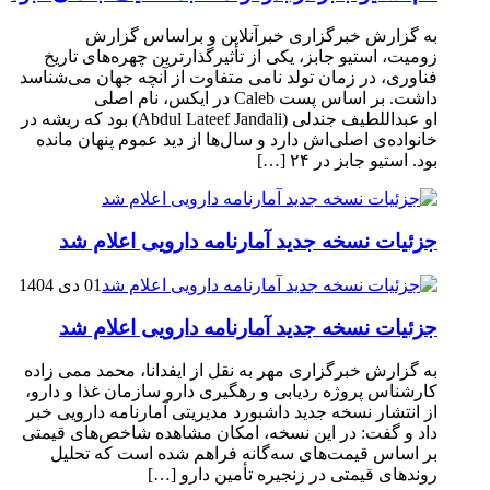
به گزارش خبرگزاری خبرآنلاین و براساس گزارش
زومیت، استیو جابز، یکی از تأثیرگذارترین چهره‌های تاریخ
فناوری، در زمان تولد نامی متفاوت از آنچه جهان می‌شناسد
داشت. بر اساس پست Caleb در ایکس، نام اصلی
او عبداللطیف جندلی (Abdul Lateef Jandali) بود که ریشه در
خانواده‌ی اصلی‌اش دارد و سال‌ها از دید عموم پنهان مانده
بود. استیو جابز در ۲۴ […]
جزئیات نسخه جدید آمارنامه دارویی اعلام شد
01 دی 1404
جزئیات نسخه جدید آمارنامه دارویی اعلام شد
به گزارش خبرگزاری مهر به نقل از ایفدانا، محمد ممی زاده
کارشناس پروژه ردیابی و رهگیری دارو سازمان غذا و دارو،
از انتشار نسخه جدید داشبورد مدیریتی آمارنامه دارویی خبر
داد و گفت: در این نسخه، امکان مشاهده شاخص‌های قیمتی
بر اساس قیمت‌های سه‌گانه فراهم شده است که تحلیل
روندهای قیمتی در زنجیره تأمین دارو […]