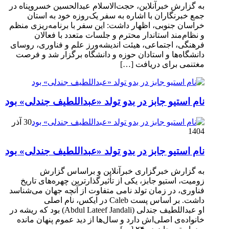
به گزارش خبرآنلاین، حجت‌الاسلام عبدالحسین خسروپناه در
جمع خبرنگاران با اشاره به سفر یک‌روزه خود به استان
خراسان جنوبی، اظهار داشت: این سفر با برنامه‌ریزی منظم
و نظام‌مند استاندار محترم و جلسات متعدد با فعالان
فرهنگی، اجتماعی، هیئت اندیشه‌ورز علم و فناوری، روسای
دانشگاه‌ها و استادان حوزه و دانشگاه برگزار شد و فرصت
مغتنمی برای دریافت […]
نام استیو جابز در بدو تولد «عبداللطیف جندلی» بود
30 آذر
1404
نام استیو جابز در بدو تولد «عبداللطیف جندلی» بود
به گزارش خبرگزاری خبرآنلاین و براساس گزارش
زومیت، استیو جابز، یکی از تأثیرگذارترین چهره‌های تاریخ
فناوری، در زمان تولد نامی متفاوت از آنچه جهان می‌شناسد
داشت. بر اساس پست Caleb در ایکس، نام اصلی
او عبداللطیف جندلی (Abdul Lateef Jandali) بود که ریشه در
خانواده‌ی اصلی‌اش دارد و سال‌ها از دید عموم پنهان مانده