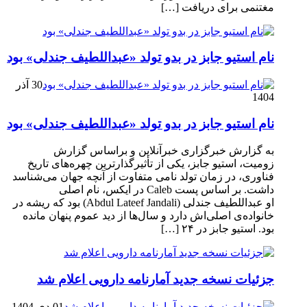
مغتنمی برای دریافت […]
نام استیو جابز در بدو تولد «عبداللطیف جندلی» بود
30 آذر
1404
نام استیو جابز در بدو تولد «عبداللطیف جندلی» بود
به گزارش خبرگزاری خبرآنلاین و براساس گزارش
زومیت، استیو جابز، یکی از تأثیرگذارترین چهره‌های تاریخ
فناوری، در زمان تولد نامی متفاوت از آنچه جهان می‌شناسد
داشت. بر اساس پست Caleb در ایکس، نام اصلی
او عبداللطیف جندلی (Abdul Lateef Jandali) بود که ریشه در
خانواده‌ی اصلی‌اش دارد و سال‌ها از دید عموم پنهان مانده
بود. استیو جابز در ۲۴ […]
جزئیات نسخه جدید آمارنامه دارویی اعلام شد
01 دی 1404