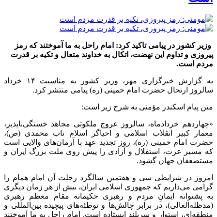
وزیر کشور در پیامی تاکید کرد: امام راحل به ما آموختند که رمز
پیروزی و تداوم این نهضت، اتکال به خداوند متعال و تکیه بر قدرت
مردم است.
به گزارش خبرگزاری مهر، وزیر کشور به مناسبت ۱۴ خرداد
سالروز ارتحال حضرت امام خمینی (ره) پیامی منتشر کرد.
متن پیام اسکندر مؤمنی به شرح زیر است:
«چهاردهم خردادماه، سالروز عروج ملکوتی مجاهد خستگی‌ناپذیر،
معمار کبیر انقلاب اسلامی و احیاگر اسلام ناب محمدی (ص)،
حضرت امام خمینی (ره)، روز تجدید عهد با آرمان‌های والایی است
که مسیر عزت، استقلال و آزادی را پیش روی ملت بزرگ ایران و
مستضعفان جهان گشود.
امروز در شرایطی سی و هفتمین سالگرد رحلت آن امام همام را
گرامی می‌داریم که جمهوری اسلامی ایران، بیش از هر زمان دیگری
به پشتوانه ایمانِ مردم و رهبری حکیمانه مقام معظم رهبری
(مدظله‌العالی)، در برابر چالش‌ها و توطئه‌های پیچیده بین‌المللی و
منطقه‌ای، استوار و سربلند ایستاده است. امام راحل به ما آموختند