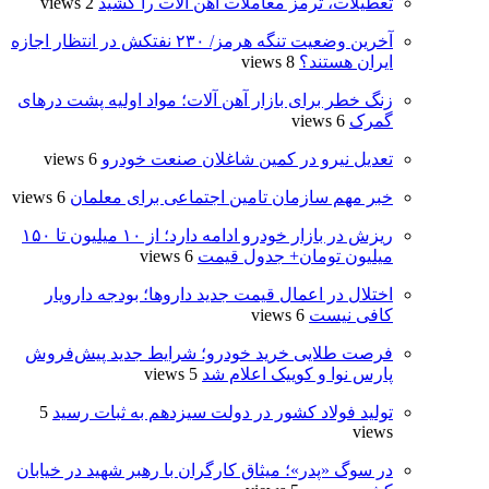
تعطیلات، ترمز معاملات آهن ‌آلات را کشید
2 views
آخرین وضعیت تنگه هرمز/ ۲۳۰ نفتکش در انتظار اجازه
ایران هستند؟
8 views
زنگ خطر برای بازار آهن آلات؛ مواد اولیه پشت درهای
گمرک
6 views
تعدیل نیرو در کمین شاغلان صنعت خودرو
6 views
خبر مهم سازمان تامین اجتماعی برای معلمان
6 views
ریزش در بازار خودرو ادامه دارد؛ از ۱۰ میلیون تا ۱۵۰
میلیون تومان+ جدول قیمت
6 views
اختلال در اعمال قیمت‌ جدید داروها؛ بودجه دارویار
کافی نیست
6 views
فرصت طلایی خرید خودرو؛ شرایط جدید پیش‌فروش
پارس نوا و کوییک اعلام شد
5 views
تولید فولاد کشور در دولت سیزدهم به ثبات رسید
5
views
در سوگ «پدر»؛ میثاق کارگران با رهبر شهید در خیابان