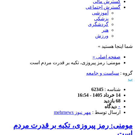
گسترش مالی
گسترش اجتماعی
آموزشی
پزشکی
گردشگری
هنر
ورزش
شما اینجا هستید »
صفحه اصلی »
مومنی: رمز پیروزی، تکیه بر قدرت مردم است
گروه :
سیاست و جامعه
پ
شناسه :
62345
14 خرداد 1405 - 16:54
68 بازدید
۰
دیدگاه
ارسال توسط :
مهر نیوز mehrnews
مومنی: رمز پیروزی، تکیه بر قدرت مردم
است