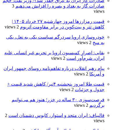
صادرات گاز ایران به عراق چقدر شد؟/ وزیر نفت: حجم
صادرات گاز به بغداد و بصره را افزایش می‌دهیم
3
views
قیمت رمزارزها امروز چهارشنبه ۲۷ خرداد ۱۴۰۵ |
کاهش تتر و بیت‌کوین در برابر مقاومت اتریوم
2 views
خودروسازی اروپا سردرگم سیاست یکی به نعل، یکی
به میخ
2 views
بقایی: اصرار کمیسیون اروپا بر تحریم غیر انسانی علیه
ایران، شرم‌آور است
2 views
پیام رهبر انقلاب درباره تفاهم‌نامه روسای جمهور ایران
و آمریکا
2 views
قیمت طلا امروز پنجشنبه ۴تیر/ کاهش شدید قیمت +
جدول و جزئیات
2 views
فرصت‌سوزی ۳۰ ساله در خزر؛ هنوز هم می‌توانیم
برگردیم
2 views
قالیباف: ایران متحد و استوار، کابوس دشمنان است
2
views