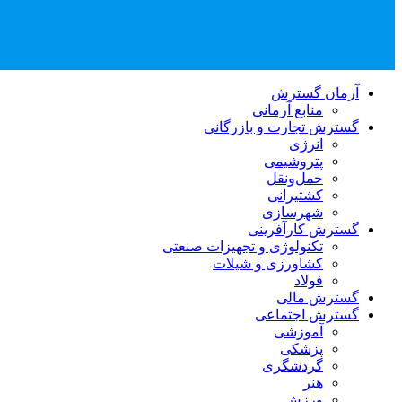
آرمان گسترش
منابع آرمانی
گسترش تجارت و بازرگانی
انرژی
پتروشیمی
حمل‌و‌نقل
کشتیرانی
شهرسازی
گسترش کارآفرینی
تکنولوژی و تجهیزات صنعتی
کشاورزی و شیلات
فولاد
گسترش مالی
گسترش اجتماعی
آموزشی
پزشکی
گردشگری
هنر
ورزش