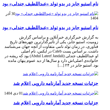
نام استیو جابز در بدو تولد «عبداللطیف جندلی» بود
30 آذر
1404
نام استیو جابز در بدو تولد «عبداللطیف جندلی» بود
به گزارش خبرگزاری خبرآنلاین و براساس گزارش
زومیت، استیو جابز، یکی از تأثیرگذارترین چهره‌های تاریخ
فناوری، در زمان تولد نامی متفاوت از آنچه جهان می‌شناسد
داشت. بر اساس پست Caleb در ایکس، نام اصلی
او عبداللطیف جندلی (Abdul Lateef Jandali) بود که ریشه در
خانواده‌ی اصلی‌اش دارد و سال‌ها از دید عموم پنهان مانده
بود. استیو جابز در ۲۴ […]
جزئیات نسخه جدید آمارنامه دارویی اعلام شد
01 دی 1404
جزئیات نسخه جدید آمارنامه دارویی اعلام شد