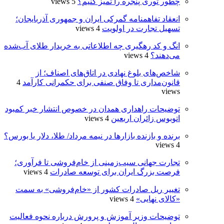
چطور توری پنجره را تمیز کنیم؟
5 views
انعقاد تفاهمنامه گمرکی ایران و جمهوری آذربایجان؛
تسهیل تجارت در اولویت
4 views
انگ و کد رهگیری چه اطلاعاتی به خریدار طلای آب‌شده
می‌دهند؟
4 views
شاخص‌های بلوغ نهادی در اتاق‌های اصناف؛ از
قانون‌مداری تا وفاق صنفی برای حکمرانی کارآمد
4
views
توضیحات راهداری همدان در خصوص انتشار خبر کمبود
اتوبوس زائران اربعین
4 views
برنده‌ و بازنده بازارها در نیمه مرداد/ طلا، دلار یا بورس؟
4 views
تجارت جهانی سیب‌زمینی از خام‌فروشی تا فرآوری؛
فرصت بزرگ ایران برای توسعه صادرات
4 views
تغییر ریل صادرات کشور از «خام‌فروشی» به سمت
«کالای نهایی»
4 views
توضیحات وزیر آموزش و پرورش درباره نحوه فعالیت