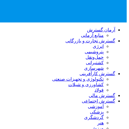
آرمان گسترش
منابع آرمانی
گسترش تجارت و بازرگانی
انرژی
پتروشیمی
حمل‌و‌نقل
کشتیرانی
شهرسازی
گسترش کارآفرینی
تکنولوژی و تجهیزات صنعتی
کشاورزی و شیلات
فولاد
گسترش مالی
گسترش اجتماعی
آموزشی
پزشکی
گردشگری
هنر
ورزش