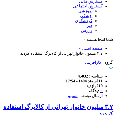
گسترش مالی
گسترش اجتماعی
آموزشی
پزشکی
گردشگری
هنر
ورزش
شما اینجا هستید »
صفحه اصلی »
۳.۷ میلیون خانوار تهرانی از کالابرگ استفاده کردند
گروه :
کارآفرینی
پ
شناسه :
45032
11 اسفند 1404 - 17:54
210 بازدید
۰
دیدگاه
ارسال توسط :
تسنیم
۳.۷ میلیون خانوار تهرانی از کالابرگ استفاده
کردند