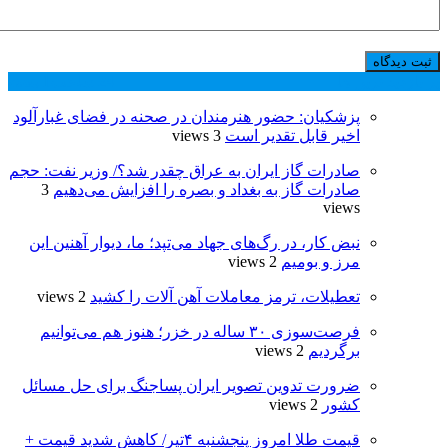
پر بازدید ترین ها
24 ساعت
1 هفته
پزشکیان: حضور هنرمندان در صحنه در فضای غبارآلود
اخیر قابل تقدیر است
3 views
صادرات گاز ایران به عراق چقدر شد؟/ وزیر نفت: حجم
صادرات گاز به بغداد و بصره را افزایش می‌دهیم
3
views
نبض کار، در رگ‌های جهاد می‌تپد؛ ما، دیوار آهنین این
مرز و بومیم
2 views
تعطیلات، ترمز معاملات آهن ‌آلات را کشید
2 views
فرصت‌سوزی ۳۰ ساله در خزر؛ هنوز هم می‌توانیم
برگردیم
2 views
ضرورت تدوین تصویر ایران پساجنگ برای حل مسائل
کشور
2 views
قیمت طلا امروز پنجشنبه ۴تیر/ کاهش شدید قیمت +