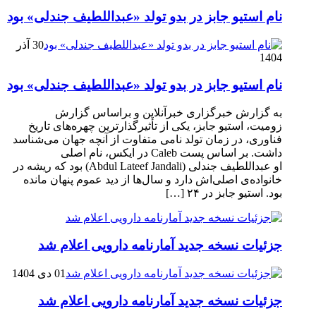
نام استیو جابز در بدو تولد «عبداللطیف جندلی» بود
30 آذر
1404
نام استیو جابز در بدو تولد «عبداللطیف جندلی» بود
به گزارش خبرگزاری خبرآنلاین و براساس گزارش
زومیت، استیو جابز، یکی از تأثیرگذارترین چهره‌های تاریخ
فناوری، در زمان تولد نامی متفاوت از آنچه جهان می‌شناسد
داشت. بر اساس پست Caleb در ایکس، نام اصلی
او عبداللطیف جندلی (Abdul Lateef Jandali) بود که ریشه در
خانواده‌ی اصلی‌اش دارد و سال‌ها از دید عموم پنهان مانده
بود. استیو جابز در ۲۴ […]
جزئیات نسخه جدید آمارنامه دارویی اعلام شد
01 دی 1404
جزئیات نسخه جدید آمارنامه دارویی اعلام شد