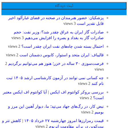
پر بازدید ترین ها
24 ساعت
1 هفته
پزشکیان: حضور هنرمندان در صحنه در فضای غبارآلود اخیر
قابل تقدیر است
3 views
صادرات گاز ایران به عراق چقدر شد؟/ وزیر نفت: حجم
صادرات گاز به بغداد و بصره را افزایش می‌دهیم
3 views
احتمال بسته شدن چاه‌های نفت ایران چقدر است؟
2 views
قالیباف: ایران متحد و استوار، کابوس دشمنان است
2 views
فرصت‌سوزی ۳۰ ساله در خزر؛ هنوز هم می‌توانیم برگردیم
2
views
چه کسانی نمی توانند در آزمون کارشناسی ارشد ۱۴۰۵ ثبت
نام کنند
2 views
بررسی بروکر کوانتوم اف ایکس | آیا کوانتوم اف ایکس معتبر
است؟
2 views
نبض کار، در رگ‌های جهاد می‌تپد؛ ما، دیوار آهنین این مرز و
بومیم
2 views
قیمت رمزارزها امروز چهارشنبه ۲۷ خرداد ۱۴۰۵ | کاهش تتر و
بیت‌کوین در برابر مقاومت اتریوم
2 views