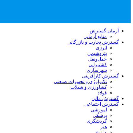
آرمان گسترش
منابع آرمانی
گسترش تجارت و بازرگانی
انرژی
پتروشیمی
حمل‌و‌نقل
کشتیرانی
شهرسازی
گسترش کارآفرینی
تکنولوژی و تجهیزات صنعتی
کشاورزی و شیلات
فولاد
گسترش مالی
گسترش اجتماعی
آموزشی
پزشکی
گردشگری
هنر
ورزش