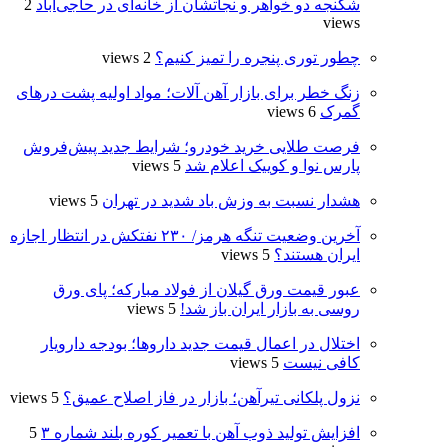
شکنجه دو خواهر و نجاتشان از خانه‌ای در حاجی‌آباد
2
views
چطور توری پنجره را تمیز کنیم؟
2 views
زنگ خطر برای بازار آهن آلات؛ مواد اولیه پشت درهای
گمرک
6 views
فرصت طلایی خرید خودرو؛ شرایط جدید پیش‌فروش
پارس نوا و کوییک اعلام شد
5 views
هشدار نسبت به وزش باد شدید در تهران
5 views
آخرین وضعیت تنگه هرمز/ ۲۳۰ نفتکش در انتظار اجازه
ایران هستند؟
5 views
عبور قیمت ورق گیلان از فولاد مبارکه؛ پای ورق
روسی به بازار ایران باز شد!
5 views
اختلال در اعمال قیمت‌ جدید داروها؛ بودجه دارویار
کافی نیست
5 views
نزول پلکانی تیرآهن؛ بازار در فاز اصلاح عمیق؟
5 views
افزایش تولید ذوب آهن با تعمیر کوره بلند شماره ۳
5