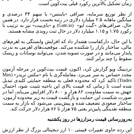
زمان تشکیل بالاترین رکورد قبلی بیت‌کوین است.
از نظر توزیع سرمایه، صرافی «بایننس» با سهم ۳۴ درصدی و
میانگین ماهانه ۲.۵ میلیارد دلاری در رتبه نخست قرار دارد. در همین
حال، صرافی‌های «گیت ایو» (Gate.io) و «بای‌بیت» نیز به ترتیب با
رکورد ۱.۷۵ و ۱.۱۵ میلیارد دلار در حال ثبت روندی مشابه هستند.
با این حال، دارکفاست هشدار داد که افزایش وابستگی به اهرم‌های
مالی، ساختار بازار را شکننده می‌کند. موقعیت‌های اهرمی به ندرت
پایدار می‌مانند و در صورت تسویه شدن، می‌توانند نوسانات و ریسک
سقوط را چند برابر کنند.
تردیینگ ویو گزارش کرد، اکنون، قیمت بیت‌کوین در مرحله آزمون
مجدد حساس به سر می‌برد. معامله‌گری با نام «مکس تریدز» (Max
Trades) تاکید کرد که محدوده فعلی به منطقه حمایتی کلیدی تبدیل
شده است تا زمانی که قیمت بالای این ناحیه تثبیت شود، احتمال
جهش به سمت مقاومت ۸۲ هزار و ۸۰۰ دلار افزایش می‌یابد، اما در
صورت شکست این حمایت و بازگشت قیمت به زیر محدوده آزمون،
ساختار صعودی تضعیف شده و پیش‌بینی می‌شود که بازار به سمت
منطقه نقدینگی پایین‌تر یعنی ۷۵ هزار تا ۷۶ هزار دلار حرکت کند.
به‌روزرسانی قیمت رمزارزها در روز یکشنبه
این رده حاوی تغییرات قیمتی ۱۰ ارز دیجیتالی بزرگ از نظر ارزش