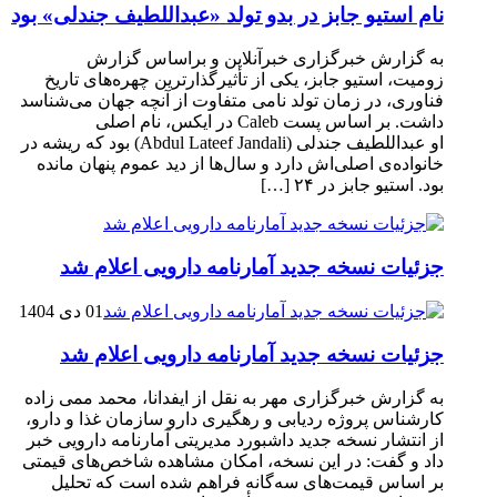
نام استیو جابز در بدو تولد «عبداللطیف جندلی» بود
به گزارش خبرگزاری خبرآنلاین و براساس گزارش
زومیت، استیو جابز، یکی از تأثیرگذارترین چهره‌های تاریخ
فناوری، در زمان تولد نامی متفاوت از آنچه جهان می‌شناسد
داشت. بر اساس پست Caleb در ایکس، نام اصلی
او عبداللطیف جندلی (Abdul Lateef Jandali) بود که ریشه در
خانواده‌ی اصلی‌اش دارد و سال‌ها از دید عموم پنهان مانده
بود. استیو جابز در ۲۴ […]
جزئیات نسخه جدید آمارنامه دارویی اعلام شد
01 دی 1404
جزئیات نسخه جدید آمارنامه دارویی اعلام شد
به گزارش خبرگزاری مهر به نقل از ایفدانا، محمد ممی زاده
کارشناس پروژه ردیابی و رهگیری دارو سازمان غذا و دارو،
از انتشار نسخه جدید داشبورد مدیریتی آمارنامه دارویی خبر
داد و گفت: در این نسخه، امکان مشاهده شاخص‌های قیمتی
بر اساس قیمت‌های سه‌گانه فراهم شده است که تحلیل