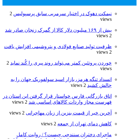
پر بازدید ترین ها
24 ساعت
1 هفته
نیمکت دهوک در اختیار سرمربی سابق پرسپولیس
2
views
بیش از ۱۶۹ میلیون دلار کالا از گمرک زنجان صادر شد
2 views
ظرفیت تولید صنایع فولادی و پتروشیمی افزایش یافت
2 views
خوردن پروتئین کمتر می‌تواند روند پیری را کُند نماید
2
views
انسداد تنگه هرمز، بازار اسید سولفوریک جهان را به
چالش کشید
2 views
اتاق بازرگانی فارس خواستار قرار گرفتن این استان در
فهرست مجاز واردات کالاهای اساسی شد
2 views
آخرین خبر از قیمت بنزین از زبان مهاجرانی
2 views
کاهش دمای تهران از جمعه
2 views
ماجرای دختران سنندجی چیست؟ / روایت کامل