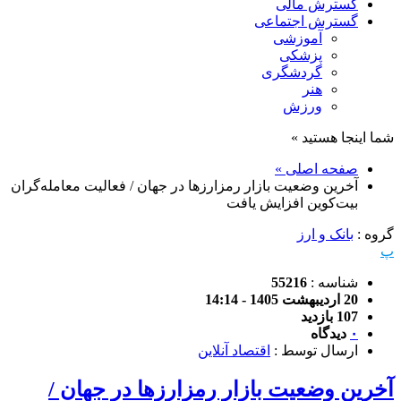
گسترش مالی
گسترش اجتماعی
آموزشی
پزشکی
گردشگری
هنر
ورزش
شما اینجا هستید »
صفحه اصلی »
آخرین وضعیت بازار رمزارزها در جهان / فعالیت معامله‌گران
بیت‌کوین افزایش یافت
گروه :
بانک و ارز
پ
شناسه :
55216
20 اردیبهشت 1405 - 14:14
107 بازدید
۰
دیدگاه
ارسال توسط :
اقتصاد آنلاین
آخرین وضعیت بازار رمزارزها در جهان /