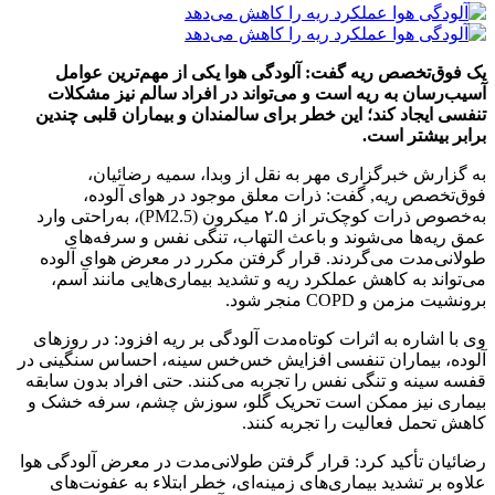
یک فوق‌تخصص ریه گفت: آلودگی هوا یکی از مهم‌ترین عوامل
آسیب‌رسان به ریه است و می‌تواند در افراد سالم نیز مشکلات
تنفسی ایجاد کند؛ این خطر برای سالمندان و بیماران قلبی چندین
برابر بیشتر است.
به گزارش خبرگزاری مهر به نقل از وبدا، سمیه رضائیان،
فوق‌تخصص ریه, گفت: ذرات معلق موجود در هوای آلوده،
به‌خصوص ذرات کوچک‌تر از ۲.۵ میکرون (PM2.5)، به‌راحتی وارد
عمق ریه‌ها می‌شوند و باعث التهاب، تنگی نفس و سرفه‌های
طولانی‌مدت می‌گردند. قرار گرفتن مکرر در معرض هوای آلوده
می‌تواند به کاهش عملکرد ریه و تشدید بیماری‌هایی مانند آسم،
برونشیت مزمن و COPD منجر شود.
وی با اشاره به اثرات کوتاه‌مدت آلودگی بر ریه افزود: در روزهای
آلوده، بیماران تنفسی افزایش خس‌خس سینه، احساس سنگینی در
قفسه سینه و تنگی نفس را تجربه می‌کنند. حتی افراد بدون سابقه
بیماری نیز ممکن است تحریک گلو، سوزش چشم، سرفه خشک و
کاهش تحمل فعالیت را تجربه کنند.
رضائیان تأکید کرد: قرار گرفتن طولانی‌مدت در معرض آلودگی هوا
علاوه بر تشدید بیماری‌های زمینه‌ای، خطر ابتلاء به عفونت‌های