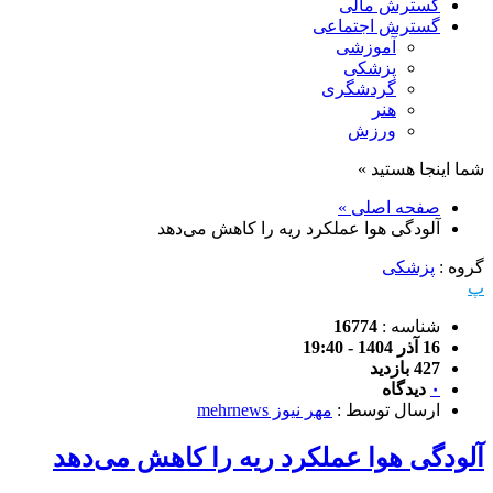
گسترش مالی
گسترش اجتماعی
آموزشی
پزشکی
گردشگری
هنر
ورزش
شما اینجا هستید »
صفحه اصلی »
آلودگی هوا عملکرد ریه را کاهش می‌دهد
گروه :
پزشکی
پ
شناسه :
16774
16 آذر 1404 - 19:40
427 بازدید
۰
دیدگاه
ارسال توسط :
مهر نیوز mehrnews
آلودگی هوا عملکرد ریه را کاهش می‌دهد