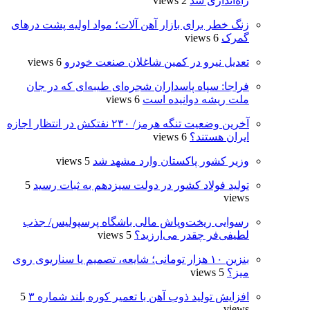
راه‌اندازی شد
2 views
زنگ خطر برای بازار آهن آلات؛ مواد اولیه پشت درهای
گمرک
6 views
تعدیل نیرو در کمین شاغلان صنعت خودرو
6 views
فراجا: سپاه پاسداران شجره‌ای طیبه‌ای که در جان
ملت ریشه دوانیده است
6 views
آخرین وضعیت تنگه هرمز/ ۲۳۰ نفتکش در انتظار اجازه
ایران هستند؟
6 views
وزیر کشور پاکستان وارد مشهد شد
5 views
تولید فولاد کشور در دولت سیزدهم به ثبات رسید
5
views
رسوایی ریخت‌وپاش مالی باشگاه پرسپولیس/ جذب
لطیفی‌فر چقدر می‌ارزید؟
5 views
بنزین ۱۰ هزار تومانی؛ شایعه، تصمیم یا سناریوی روی
میز؟
5 views
افزایش تولید ذوب آهن با تعمیر کوره بلند شماره ۳
5
views