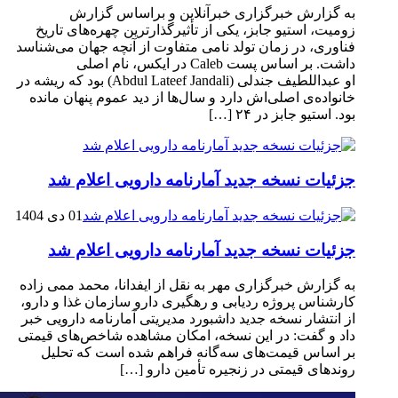
به گزارش خبرگزاری خبرآنلاین و براساس گزارش
زومیت، استیو جابز، یکی از تأثیرگذارترین چهره‌های تاریخ
فناوری، در زمان تولد نامی متفاوت از آنچه جهان می‌شناسد
داشت. بر اساس پست Caleb در ایکس، نام اصلی
او عبداللطیف جندلی (Abdul Lateef Jandali) بود که ریشه در
خانواده‌ی اصلی‌اش دارد و سال‌ها از دید عموم پنهان مانده
بود. استیو جابز در ۲۴ […]
جزئیات نسخه جدید آمارنامه دارویی اعلام شد
01 دی 1404
جزئیات نسخه جدید آمارنامه دارویی اعلام شد
به گزارش خبرگزاری مهر به نقل از ایفدانا، محمد ممی زاده
کارشناس پروژه ردیابی و رهگیری دارو سازمان غذا و دارو،
از انتشار نسخه جدید داشبورد مدیریتی آمارنامه دارویی خبر
داد و گفت: در این نسخه، امکان مشاهده شاخص‌های قیمتی
بر اساس قیمت‌های سه‌گانه فراهم شده است که تحلیل
روندهای قیمتی در زنجیره تأمین دارو […]