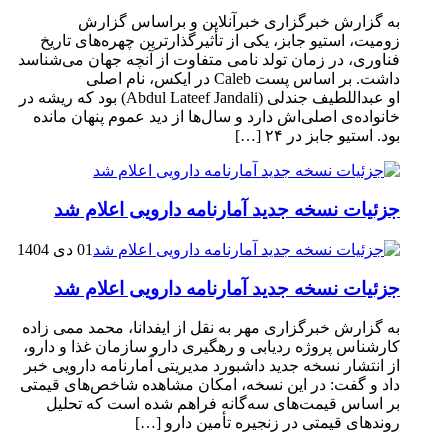
به گزارش خبرگزاری خبرآنلاین و براساس گزارش
زومیت، استیو جابز، یکی از تأثیرگذارترین چهره‌های تاریخ
فناوری، در زمان تولد نامی متفاوت از آنچه جهان می‌شناسد
داشت. بر اساس پست Caleb در ایکس، نام اصلی
او عبداللطیف جندلی (Abdul Lateef Jandali) بود که ریشه در
خانواده‌ی اصلی‌اش دارد و سال‌ها از دید عموم پنهان مانده
بود. استیو جابز در ۲۴ […]
جزئیات نسخه جدید آمارنامه دارویی اعلام شد
01 دی 1404
جزئیات نسخه جدید آمارنامه دارویی اعلام شد
به گزارش خبرگزاری مهر به نقل از ایفدانا، محمد ممی زاده
کارشناس پروژه ردیابی و رهگیری دارو سازمان غذا و دارو،
از انتشار نسخه جدید داشبورد مدیریتی آمارنامه دارویی خبر
داد و گفت: در این نسخه، امکان مشاهده شاخص‌های قیمتی
بر اساس قیمت‌های سه‌گانه فراهم شده است که تحلیل
روندهای قیمتی در زنجیره تأمین دارو […]