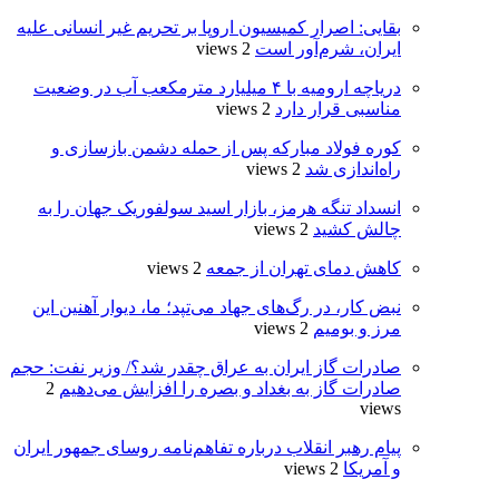
بقایی: اصرار کمیسیون اروپا بر تحریم غیر انسانی علیه
ایران، شرم‌آور است
2 views
دریاچه ارومیه با ۴ میلیارد مترمکعب آب در وضعیت
مناسبی قرار دارد
2 views
کوره فولاد مبارکه پس از حمله دشمن بازسازی و
راه‌اندازی شد
2 views
انسداد تنگه هرمز، بازار اسید سولفوریک جهان را به
چالش کشید
2 views
کاهش دمای تهران از جمعه
2 views
نبض کار، در رگ‌های جهاد می‌تپد؛ ما، دیوار آهنین این
مرز و بومیم
2 views
صادرات گاز ایران به عراق چقدر شد؟/ وزیر نفت: حجم
صادرات گاز به بغداد و بصره را افزایش می‌دهیم
2
views
پیام رهبر انقلاب درباره تفاهم‌نامه روسای جمهور ایران
و آمریکا
2 views