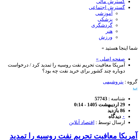
گسترش مالی
گسترش اجتماعی
آموزشی
پزشکی
گردشگری
هنر
ورزش
شما اینجا هستید »
صفحه اصلی »
آمریکا معافیت تحریم نفت روسیه را تمدید کرد / درخواست
دوباره چند کشور برای خرید نفت چه بود؟
گروه :
پتروشیمی
پ
شناسه :
57743
29 اردیبهشت 1405 - 0:14
86 بازدید
۰
دیدگاه
ارسال توسط :
اقتصاد آنلاین
آمریکا معافیت تحریم نفت روسیه را تمدید