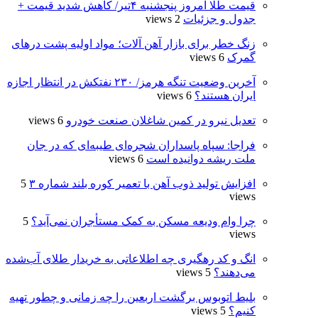
قیمت طلا امروز پنجشنبه ۴تیر/ کاهش شدید قیمت +
جدول و جزئیات
2 views
زنگ خطر برای بازار آهن آلات؛ مواد اولیه پشت درهای
گمرک
6 views
آخرین وضعیت تنگه هرمز/ ۲۳۰ نفتکش در انتظار اجازه
ایران هستند؟
6 views
تعدیل نیرو در کمین شاغلان صنعت خودرو
6 views
فراجا: سپاه پاسداران شجره‌ای طیبه‌ای که در جان
ملت ریشه دوانیده است
6 views
افزایش تولید ذوب آهن با تعمیر کوره بلند شماره ۳
5
views
چرا وام ودیعه مسکن به کمک مستأجران نمی‌آید؟
5
views
انگ و کد رهگیری چه اطلاعاتی به خریدار طلای آب‌شده
می‌دهند؟
5 views
بلیط اتوبوس برگشت اربعین را چه زمانی و چطور تهیه
کنیم؟
5 views