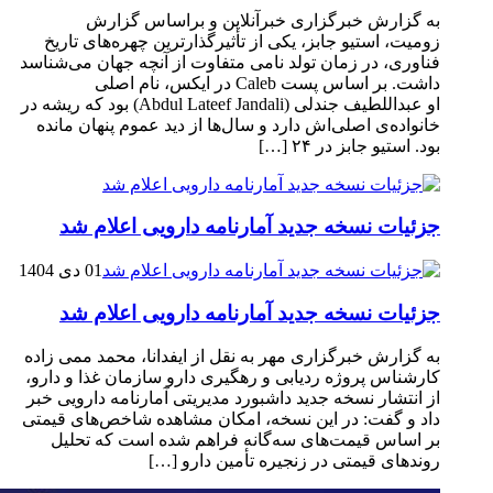
به گزارش خبرگزاری خبرآنلاین و براساس گزارش
زومیت، استیو جابز، یکی از تأثیرگذارترین چهره‌های تاریخ
فناوری، در زمان تولد نامی متفاوت از آنچه جهان می‌شناسد
داشت. بر اساس پست Caleb در ایکس، نام اصلی
او عبداللطیف جندلی (Abdul Lateef Jandali) بود که ریشه در
خانواده‌ی اصلی‌اش دارد و سال‌ها از دید عموم پنهان مانده
بود. استیو جابز در ۲۴ […]
جزئیات نسخه جدید آمارنامه دارویی اعلام شد
01 دی 1404
جزئیات نسخه جدید آمارنامه دارویی اعلام شد
به گزارش خبرگزاری مهر به نقل از ایفدانا، محمد ممی زاده
کارشناس پروژه ردیابی و رهگیری دارو سازمان غذا و دارو،
از انتشار نسخه جدید داشبورد مدیریتی آمارنامه دارویی خبر
داد و گفت: در این نسخه، امکان مشاهده شاخص‌های قیمتی
بر اساس قیمت‌های سه‌گانه فراهم شده است که تحلیل
روندهای قیمتی در زنجیره تأمین دارو […]