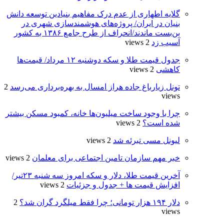
گلایه اطهاری از عدم درک مفاهیم بنیادین توسعه دانش
بنیان در ایران/ پروژه‌های هوشمندسازی شهری در
بن‌بست ماندند/انحراف از طرح جامع ۱۳۸۶ به کشور
آسیب زد
2 views
جدول قیمت طلا و سکه دوشنبه ۱۲ مرداد/ قیمت‌ها
کاهشی
2 views
تونل زیارباغ جاده هراز امسال به بهره‌برداری می‌رسد
2
views
چرا با وجود ساخت میلیون‌ها خانه، کمبود مسکن بیشتر
شده است؟
2 views
لیونل مسی تبرئه شد
2 views
خبر مهم سازمان تامین اجتماعی برای معلمان
2 views
آخرین قیمت طلا، دلار و سکه امروز سه شنبه ۲۳تیر/
افزایش قیمت ها + جدول و جزئیات
2 views
دلار ۱۹۴ هزار تومانی؛ چرا فقط میلگرد گران شد؟
2
views