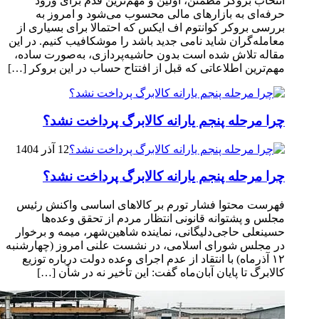
انتخاب بروکر مطمئن، اولین و مهم‌ترین قدم برای ورود
حرفه‌ای به بازارهای مالی محسوب می‌شود و امروز به
بررسی بروکر کوانتوم اف ایکس که احتمالا برای بسیاری از
معامله‌گران شاید نامی جدید باشد را موشکافیب کنیم. در این
مقاله تلاش شده است بدون حاشیه‌پردازی، به‌صورت ساده،
مهم‌ترین اطلاعاتی که قبل از افتتاح حساب در این بروکر […]
چرا مرحله پنجم یارانه کالابرگ پرداخت نشد؟
12 آذر 1404
چرا مرحله پنجم یارانه کالابرگ پرداخت نشد؟
فهرست محتوا فشار تورم بر کالاهای اساسی واکنش رئیس
مجلس و پشتوانه قانونی انتظار مردم از تحقق وعده‌ها
حسینعلی حاجی‌دلیگانی، نماینده شاهین‌شهر، میمه و برخوار
در مجلس شورای اسلامی، در نشست علنی امروز (چهارشنبه
۱۲ آذرماه) با انتقاد از عدم اجرای وعده دولت درباره توزیع
کالابرگ تا پایان آبان‌ماه گفت: این تأخیر نه در شأن […]