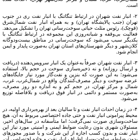
است.
۲- انبار نفت شهران در ارتباط تنگاتنگ با انبار نفت ری در جنوب
تهران (جنب پالایشگاه تهران) و به همراه انبار نفت شمال‌شرق
(قوچک)، رئوس مثلث حیاتی سوخت‌رسانی تهران را تشکیل می‌دهد.
فعالیت بی‌وقفه و شبانه‌روزی این مجموعه در ارتباط تنگاتنگ با
یکدیگر سبب می‌شود که سوخت‌رسانی در مناطق بیست‌ودوگانه
کلان‌شهر و دیگر شهرستان‌های استان تهران به‌صورت پایدار و ایمن
انجام شود.
۳- انبار نفت شهران صرفاً به‌عنوان یک انبار سرویس‌دهنده (دریافت
و ارسال روزانه) و نه ذخیره‌سازی سوخت در حجم بالا، استفاده
می‌شود؛ به این صورت که بنزین و نفت‌گاز مورد نیاز جایگاه‌های
عرضه سوخت و دیگر مصرف‌کنندگان واقع در شمال‌غرب، غرب،
شمال و مرکز تهران، در حجم کم و به اندازه دو روز مصرف،
به‌صورت مستمر و دائمی در انبار فوق دریافت و بلافاصله توزیع
می‌شود.
۴- در زمان احداث انبار نفت و تا سالیان بعد از بهره‌برداری اولیه، در
محیط پیرامونی انبار نفت و حتی جاده اختصاصی مربوط به آن، هیچ
ساخت‌وسازی صورت نمی‌گرفت؛ اما متأسفانه در سال‌های اخیر،
مسئولان شهری بدون رعایت ضوابط ایمنی و امنیتی مورد نیاز این
انبار نفت و بدون کسب اجازه از این شرکت و با صدور مجوز‌های
بدون ضابطه، ساخت‌وساز اطراف انبار نفت و جاده اختصاصی آن،