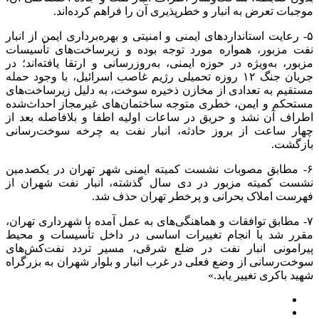
موجبات تعرض به انبار و خطرپذیری آن را فراهم کرده‌اند.
۵- رعایت استاندارد‌های ایمنی و امنیتی و بهره‌برداری ایمن از انبار
نفت مزبور، همواره مورد توجه بوده و زیرساخت‌های تأسیسات
مزبور، به‌ویژه در حوزه ایمنی، به‌روز‌رسانی و ارتقا یافته‌اند؛ در
جریان جنگ ۱۲ روزه تحمیلی رژیم غاصب اسرائیل، با وجود حمله
مستقیم به تعدادی از مخازن ذخیره سوخت، به دلیل زیرساخت‌های
مستحکم و ایمن، خطری متوجه ساختمان‌های غیرمجاز احداث‌شده
اطراف آن نشد و حریق در ساعات اولیه اطفا و بلافاصله بعد از
چهار ساعت از بروز حادثه، انبار نفت به چرخه سوخت‌رسانی
بازگشت.
۶- مطابق مصوبات نشست کمیته ایمنی شهر تهران در یکصدمین
نشست کمیته مزبور در دی سال گذشته، انبار نفت شهران از
فهرست املاک بحرانی و پرخطر تهران حذف شد.
۷- مطابق توافقات و هماهنگی‌های به عمل آمده با شهرداری تهران،
مقرر شد با انجام تغییرات اساسی در داخل تأسیسات و محیط
پیرامونی انبار نفت در ضلع شرقی، مسیر تردد نفت‌کش‌های
سوخت‌رسانی از وضع فعلی در غرب انبار و بلوار شهران به بزرگراه
شهید باکری تغییر یابد.»