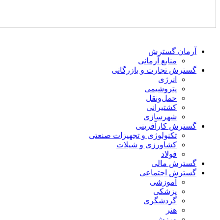
آرمان گسترش
منابع آرمانی
گسترش تجارت و بازرگانی
انرژی
پتروشیمی
حمل‌و‌نقل
کشتیرانی
شهرسازی
گسترش کارآفرینی
تکنولوژی و تجهیزات صنعتی
کشاورزی و شیلات
فولاد
گسترش مالی
گسترش اجتماعی
آموزشی
پزشکی
گردشگری
هنر
ورزش