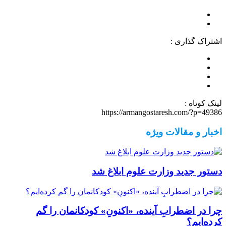
اشتراک گذاری :
لینک کوتاه :
https://armangostaresh.com/?p=49386
اخبار و مقالات ویژه
دستور جدید وزارت علوم ابلاغ شد
چرا در اضطرابِ آینده، «اکنونِ» کودکانمان را گم
کرده‌ایم؟