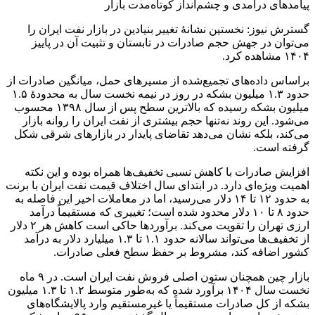
پیامدهای درآمدی و چشم‌انداز کوتاه‌مدت بازار
گسترش نیوز: نخستین نشانهٔ تغییر بنیادین در بازار نفت ایران را
می‌توان در جهش حجم صادرات در تابستان و تثبیت آن در پاییز
۱۴۰۴ مشاهده کرد.
براساس داده‌های تجمیع‌شده از مسیرهای حمل، میانگین صادرات از
حدود ۱.۳ میلیون بشکه در روز در نیمه نخست سال به محدودهٔ ۱.۵
میلیون بشکه رسیده که بالاترین سطح پس از سال ۱۳۹۸ محسوب
می‌شود. این روند نه‌تنها حجم بیشتری از نفت ایران را روانه بازار
می‌کند، بلکه نشان می‌دهد تقاضای پایدار در بازارهای شرقی شکل
گرفته است.
افزایش صادرات با کاهش نسبی تخفیف‌ها همراه بوده و این نکته
اهمیت ویژه‌ای دارد. در ابتدای سال اختلاف قیمت نفت ایران با برنت
به حدود ۱۲ تا ۱۴ دلار می‌رسید، اما در معاملات اخیر این فاصله به
حدود ۸ تا ۱۰ دلار محدود شده است؛ تغییری که مستقیماً درآمد
ارزی تهران را تقویت می‌کند. برآوردها حاکی است کاهش هر ۲ دلار
از تخفیف‌ها می‌تواند سالانه حدود ۱.۱ تا ۱.۳ میلیارد دلار به درآمد
کشور اضافه کند، مشروط بر حفظ سطح فعلی صادرات.
بازار چین همچنان ستون اصلی فروش نفت ایران است. در ۹ ماه
نخست سال ۱۴۰۴ برآورد شده که به‌طور متوسط ۱.۲ تا ۱.۳ میلیون
بشکه از کل صادرات مستقیماً یا غیرمستقیم وارد پالایشگاه‌های