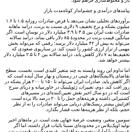
بار و مخلوط‌سازی فراهم شود.
پیامدهای درآمدی و چشم‌انداز کوتاه‌مدت بازار
برآوردهای تحلیلی نشان می‌دهد با فرض صادرات روزانه ۱.۵ تا ۱.۶
میلیون بشکه و نرخ تخفیف ۹ دلاری نسبت به برنت، درآمد ماهانه
صادرات نفت ایران بین ۳.۵ تا ۳.۹ میلیارد دلار در نوسان است. اگر
میانگین قیمت برنت در محدودهٔ ۸۵ دلار باقی بماند، درآمد سالانه
می‌تواند به بیش از ۴۲ میلیارد دلار برسد؛ رقمی که می‌تواند بخش
مهمی از تراز ارزی کشور را تثبیت کند. در سناریوی صعودی که
تخفیف‌ها به ۷ دلار کاهش یابد، درآمد سالانه بین ۲ تا ۲.۵ میلیارد دلار
بیشتر خواهد شد.
اما تداوم این روند وابسته به چند متغیر کلیدی است. نخست، سطح
تقاضای پالایشگاه‌های چینی در زمستان و بهار سال آینده است که
اگر کاهش یابد، صادرات ایران می‌تواند تا ۱۵۰ تا ۲۰۰ هزار بشکه در
روز افت کند. دوم، تغییرات ژئوپلیتیک در خاورمیانه و دریای سرخ
است که در دو سال اخیر نقش تعیین‌کننده‌ای در مسیرهای
کشتیرانی داشته و هزینه‌های حمل را تا ۲۰ درصد بالا برده است.
افزایش بیشتر ریسک‌های دریایی می‌تواند صادرات را نه از نظر
حجم، بلکه از نظر هزینه‌ها تحت فشار بگذارد.
سومین متغیر، وضعیت عرضهٔ جهانی نفت است. در ماه‌های اخیر
تولید اوپک‌پلاس در محدوده‌ای نسبتاً باثبات قرار داشته، اما اگر
عربستان یا امارات تصمیم به افزایش عرضه بگیرند، قیمت برنت