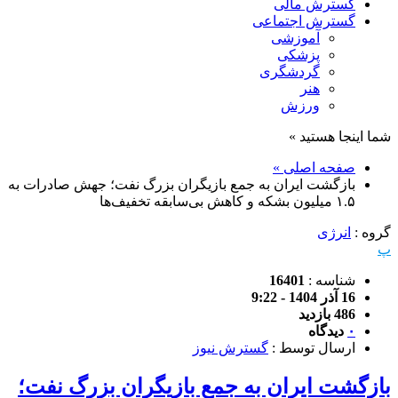
گسترش مالی
گسترش اجتماعی
آموزشی
پزشکی
گردشگری
هنر
ورزش
شما اینجا هستید »
صفحه اصلی »
بازگشت ایران به جمع بازیگران بزرگ نفت؛ جهش صادرات به
۱.۵ میلیون بشکه و کاهش بی‌سابقه تخفیف‌ها
گروه :
انرژی
پ
شناسه :
16401
16 آذر 1404 - 9:22
486 بازدید
۰
دیدگاه
ارسال توسط :
گسترش نیوز
بازگشت ایران به جمع بازیگران بزرگ نفت؛