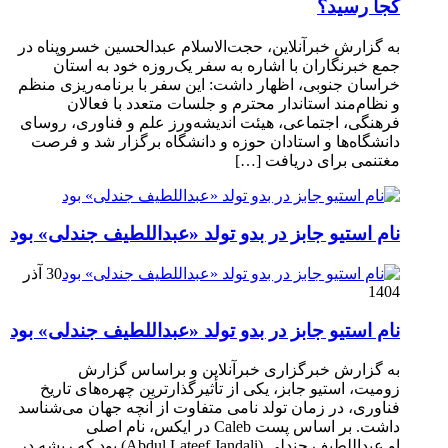
کجا رسید؟
به گزارش خبرآنلاین، حجت‌الاسلام عبدالحسین خسروپناه در
جمع خبرنگاران با اشاره به سفر یک‌روزه خود به استان
خراسان جنوبی، اظهار داشت: این سفر با برنامه‌ریزی منظم
و نظام‌مند استاندار محترم و جلسات متعدد با فعالان
فرهنگی، اجتماعی، هیئت اندیشه‌ورز علم و فناوری، روسای
دانشگاه‌ها و استادان حوزه و دانشگاه برگزار شد و فرصت
مغتنمی برای دریافت […]
نام استیو جابز در بدو تولد «عبداللطیف جندلی» بود
30 آذر
1404
نام استیو جابز در بدو تولد «عبداللطیف جندلی» بود
به گزارش خبرگزاری خبرآنلاین و براساس گزارش
زومیت، استیو جابز، یکی از تأثیرگذارترین چهره‌های تاریخ
فناوری، در زمان تولد نامی متفاوت از آنچه جهان می‌شناسد
داشت. بر اساس پست Caleb در ایکس، نام اصلی
او عبداللطیف جندلی (Abdul Lateef Jandali) بود که ریشه در