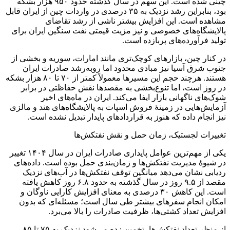
چینی شده است. این سهم در سال گذشته حدود ۹۵۰ هزار بشکه
بود، بنابراین رشد نزدیک به ۳۵ درصدی در واردات چین از ایران قابل
مشاهده است. این افزایش بیشتر ناشی از رشد تقاضای
پالایشگاه‌های خصوصی و نیز مزیت قیمتی نفت سنگین ایران برای
تولید فرآورده‌های پربازده است.
در کنار چین، بازارهای کوچک‌تری مانند امارات، سوریه و بخشی از
جنوب شرق آسیا نیز مبادی محدود اما رو‌به‌رشد صادرات ایران
هستند. هرچند حجم این مسیرها معمولاً کمتر از ۷۰ تا ۸۰ هزار بشکه
در روز است، اما تنوع‌بخشی به مقصدها نقش حفاظتی در برابر
شوک‌های ناگهانی بازار ایفا می‌کند. ایران در ماه‌های اخیر
آزمایش‌هایی در زمینهٔ فروش اسپات به پالایشگاه‌های هند و مالزی
نیز انجام داده که هنوز به قراردادهای پایدار تبدیل نشده است.
تغییرات لجستیک، زمان حمل و نقش نفتکش‌ها
یکی از مهم‌ترین عوامل پایداری صادرات ایران در سال ۱۴۰۴ تغییر
در شیوهٔ مدیریت نفتکش‌ها و زمان‌بندی حمل بوده است. داده‌های
ردیابی نشان می‌دهد میانگین توقف نفتکش‌ها در آب‌های نزدیک
مقصد از ۹.۵ روز در سال گذشته به حدود ۶.۸ روز کاهش یافته
است. این کاهش ۳۰ درصدی به معنای افزایش کارایی ناوگان و
امکان انجام سفرهای بیشتر طی سال است؛ مسئله‌ای که بدون
افزایش تعداد کشتی‌ها، ظرفیت صادرات را بالا می‌برد.
از منظر تعداد نفتکش‌ها، تخمین زده می‌شود نزدیک به ۷۵ تا ۸۵