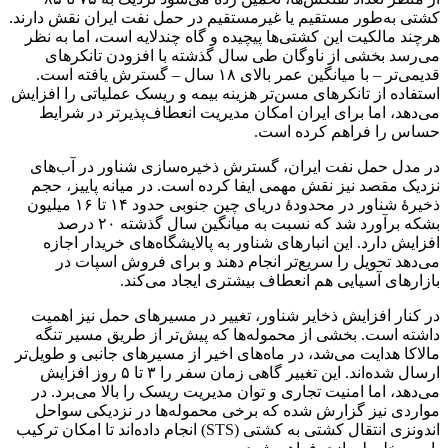
کشتی به‌طور مستقیم یا غیرمستقیم در حمل نفت ایران نقش دارند.
هرچند مالکیت این کشتی‌ها پیچیده و گاه چندلایه است، اما به نظر
می‌رسد بخشی از ناوگان طی سال گذشته با افزودن تانکرهای
قدیمی‌تر – با میانگین عمر بالای ۱۸ سال – گسترش یافته است.
استفاده از تانکرهای مسن‌تر هزینه بیمه و ریسک عملیاتی را افزایش
می‌دهد، اما برای ایران امکان مدیریت انعطاف‌پذیرتر در شرایط
حساس را فراهم کرده است.
در مدل حمل نفت ایران، گسترش ذخیره‌سازی شناور در آب‌های
نزدیک مقصد نیز نقش مهمی ایفا کرده است. در میانه پاییز، حجم
ذخیرهٔ شناور در محدودهٔ دریای چین جنوبی حدود ۱۴ تا ۱۶ میلیون
بشکه برآورد شد که نسبت به میانگین سال گذشته ۲۰ درصد
افزایش دارد. این انبارهای شناور به پالایشگاه‌های خریدار اجازه
می‌دهد تحویل را سریع‌تر انجام دهند و برای فروش اسپات در
بازارهای آسیایی هم انعطاف بیشتری ایجاد می‌کند.
در کنار افزایش ذخایر شناور، تغییر در مسیرهای حمل نیز اهمیت
داشته است. بخشی از محموله‌ها که پیش‌تر از طریق مسیر تنگه
مالاکا هدایت می‌شد، در ماه‌های اخیر از مسیرهای جانبی و طویل‌تر
ارسال شده‌اند. این تغییر گاهی زمان سفر را ۳ تا ۵ روز افزایش
می‌دهد، اما امنیت تجاری و توان مدیریت ریسک را بالا می‌برد. در
مواردی نیز گزارش شده که برخی محموله‌ها در نزدیکی سواحل
اندونزی انتقال کشتی به کشتی (STS) انجام داده‌اند تا امکان ترکیب