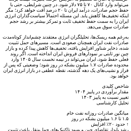
می‌تواند وارد کانال ۷۰ تا ۷۵ دلار شود. در چنین شرایطی، حتی با
حفظ حجم صادرات، درآمد ایران تا ۲۰ درصد افت خواهد کرد؛ مگر
اینکه تخفیف‌ها کاهش یابد. این مسئله احتمالاً سیاست‌گذاران انرژی
ایران را به سمت حفظ تخفیف ثابت و تمرکز بیشتر بر رشد حجم
صادرات سوق می‌دهد.
به‌رغم همه ریسک‌ها، تحلیلگران انرژی معتقدند چشم‌انداز کوتاه‌مدت
صادرات نفت ایران همچنان صعودی است. مسیرهای حمل تثبیت
شده، ذخایر شناور افزایش یافته، تخفیف‌ها کاهش پیدا کرده و بازار
چین نور ثابتی بر نمودارهای فروش ایران انداخته است. اگر روند
فعلی حفظ شود، ایران می‌تواند در نیمه نخست سال ۱۴۰۵ وارد
محدوده صادرات ۱.۷ میلیون بشکه در روز شود؛ وضعیتی که پس از
فراز و نشیب‌های یک دهه گذشته، نقطه عطفی در بازار انرژی ایران
خواهد بود.
شاخص کلیدی
مقدار برآوردی در پاییز ۱۴۰۴
تغییر نسبت به پاییز ۱۴۰۳
تحلیل کارشناسی
میانگین صادرات روزانه نفت خام
۱.۵ تا ۱.۶ میلیون بشکه در روز
↑ حدود ۲۰٪ افزایش
رشد پایدار تقاضای چین و بهبود تاکتیک‌های حمل‌ونقل باعث تثبیت