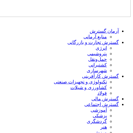
آرمان گسترش
منابع آرمانی
گسترش تجارت و بازرگانی
انرژی
پتروشیمی
حمل‌و‌نقل
کشتیرانی
شهرسازی
گسترش کارآفرینی
تکنولوژی و تجهیزات صنعتی
کشاورزی و شیلات
فولاد
گسترش مالی
گسترش اجتماعی
آموزشی
پزشکی
گردشگری
هنر
ورزش