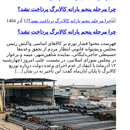
چرا مرحله پنجم یارانه کالابرگ پرداخت نشد؟
12 آذر 1404
چرا مرحله پنجم یارانه کالابرگ پرداخت نشد؟
فهرست محتوا فشار تورم بر کالاهای اساسی واکنش رئیس
مجلس و پشتوانه قانونی انتظار مردم از تحقق وعده‌ها
حسینعلی حاجی‌دلیگانی، نماینده شاهین‌شهر، میمه و برخوار
در مجلس شورای اسلامی، در نشست علنی امروز (چهارشنبه
۱۲ آذرماه) با انتقاد از عدم اجرای وعده دولت درباره توزیع
کالابرگ تا پایان آبان‌ماه گفت: این تأخیر نه در شأن […]