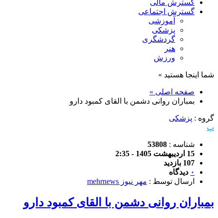
گسترش مالی
گسترش اجتماعی
آموزشی
پزشکی
گردشگری
هنر
ورزش
شما اینجا هستید »
صفحه اصلی »
بمباران روانی دشمن با القای کمبود دارو
گروه :
پزشکی
پ
شناسه :
53808
15 اردیبهشت 1405 - 2:35
107 بازدید
۰
دیدگاه
ارسال توسط :
مهر نیوز mehrnews
بمباران روانی دشمن با القای کمبود دارو