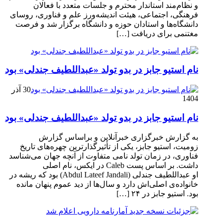
و نظام‌مند استاندار محترم و جلسات متعدد با فعالان
فرهنگی، اجتماعی، هیئت اندیشه‌ورز علم و فناوری، روسای
دانشگاه‌ها و استادان حوزه و دانشگاه برگزار شد و فرصت
مغتنمی برای دریافت […]
نام استیو جابز در بدو تولد «عبداللطیف جندلی» بود
30 آذر
1404
نام استیو جابز در بدو تولد «عبداللطیف جندلی» بود
به گزارش خبرگزاری خبرآنلاین و براساس گزارش
زومیت، استیو جابز، یکی از تأثیرگذارترین چهره‌های تاریخ
فناوری، در زمان تولد نامی متفاوت از آنچه جهان می‌شناسد
داشت. بر اساس پست Caleb در ایکس، نام اصلی
او عبداللطیف جندلی (Abdul Lateef Jandali) بود که ریشه در
خانواده‌ی اصلی‌اش دارد و سال‌ها از دید عموم پنهان مانده
بود. استیو جابز در ۲۴ […]