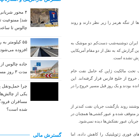
راه کدام مسیرها پس از بارش
۴ محور شریان
برف مسدود شد؟
شد| ممنوعیت تر
 از تنگه هرمز را زیر نظر دارند و روند
چالوس تا ساعت ۹
پزشکیان: مصمم هستیم
شاه‌راه‌ها را بسازیم
۵۵ کیلومتر به 
سپاه پاسداران ایران دوشنبه‌شب دست‌کم دو موشک به
افزوده می‌شود
 گزارش که به نقل از دو مقام آمریکایی
از تردد در محورهای مواصلاتی
زارش نشده است.
جنوب و جنوب شرقی کشور
جاده چالوس از ف
گ تحت مالکیت ژاپن که حامل نفت خام
اجتناب کنید
مدت ۳ روز مسدود است
وج از خلیج فارس قرار گرفته‌اند. این
جاده‌های برفی و پُرترافیک
نده بودند و یک روز قبل مسیر خروج را در
چرا حمل‌ونقل پ
امروز اعلام شد
یکی از چالش‌ه
مسافران فرودگا
ر تنگه هرمز، تحلیلگران ANZ در یادداشتی نوشتند روند بازگشت جریان نفت کندتر از
شده است؟
رمز متوقف شده و عبور کشتی‌ها همچنان در
ر جریان عبور نفتکش‌ها دیده نمی‌شود.
یسک‌های فوری ژئوپلیتیک را کاهش داده، اما
گسترش مالی