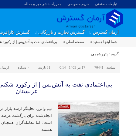
تبلیغات صنعتی
حریم خصوصی
مقررات نشر خبر و مقاله
آرمان گسترش
گسترش تجارت و بازرگانی
گسترش کارآفرین
شما اینجا هستید »
صفحه اصلی »
بی‌اعتمادی نفت به آتش‌بس | از رکورد 
گروه :
پتروشیمی
شناسه :
70441
17 تیر 1405 - 0:14
31 بازدید
۰
دیدگاه
ارسال 
بی‌اعتمادی نفت به آتش‌بس | از رکورد شکنی
عربستان
انجام‌شده برای بازگشت عرضه ن
است؛ اما معامله‌گران همچنان
هستند.