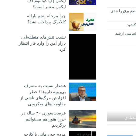
ایکس | آیا کوانتوم اف
ایکس معتبر است؟
ع برق را جدی
چرا مرحله پنجم یارانه
کالابرگ پرداخت نشد؟
 کشید
رشناسی ارشد
تشدید تنش‌های منطقه‌ای،
بازار آهن را وارد فاز انتظار
کرد
هشدار نسبت به مصرف
بی‌رویه داروها / خطر
افزایش مرگ‌های ناشی از
مقاومت‌های میکروبی
فرصت‌سوزی ۳۰ ساله در
قتصادی
خزر؛ هنوز هم می‌توانیم
برگردیم
و همگرایی
مردم چه زمانی با کارت