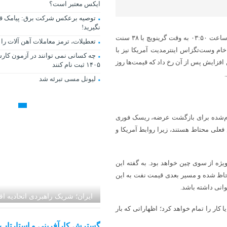
ایکس معتبر است؟
توصیه برعکس شرکت برق: پیامک قط
نگیرید!
به گزارش اقتصاد آنلاین به نقل از رویترز، بهای معاملات آتی نفت برنت تا ساعت ۰۳:۵۰ به وقت گرینویچ با ۳۸ سنت
تعطیلات، ترمز معاملات آهن ‌آلات را
ر هر بشکه رسید. نفت خام وست‌تگزاس اینترمدیت آمریکا نیز با
چه کسانی نمی توانند در آزمون کا
۶۸ دلار و ۸۵ سنت معامله شد. این افزایش پس از آن رخ داد که قیمت‌ها روز
۱۴۰۵ ثبت نام کنند
لیونل مسی تبرئه شد
به رویترز گفت اقدامات انجام‌شده برای بازگشت عرضه، ریسک فوری
فعلی محتاط هستند، زیرا روابط آمریکا و
ه‌ویژه از سوی چین خواهد بود. به گفته این
لحاظ شده و مسیر بعدی قیمت نفت به این
وانی داشته باشد.
ایران؛ شریک راهبردی اتحادیه ا
ا کار را تمام خواهد کرد؛ اظهاراتی که بار
اوراسیا در مسیر توسعه تجارت 
منطقه‌ای
گسترش کارآفرینی و استارتاپ