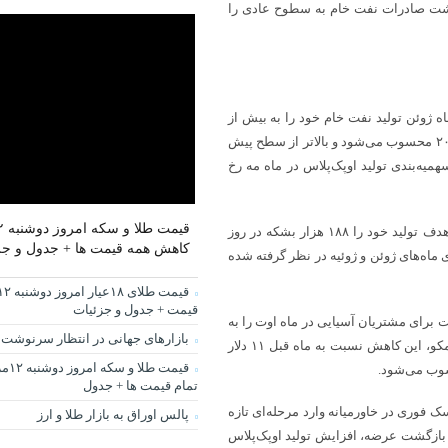
ت صادرات نفت خام به سطوح عادی را
 ژوئن تولید نفت خام خود را به بیش از
۳.۸ میلیون بشکه در روز رسانده است؛ رقمی که بالاترین سطح از آوریل ۲۰۲۰ محسوب می‌شود و بالاتر از سطح پیش
یه‌بندی تولید اوپک‌پلاس در ماه مه رخ
اوپک و متحدانش از جمله روسیه نیز روز یکشنبه توافق کردند از ماه اوت هدف تولید خود را ۱۸۸ هزار بشکه در روز
کاهش همه قیمت ها + جدول و جز
ماه‌های ژوئن و ژوئیه در نظر گرفته شده
قیمت + جدول و جزئیات
ای مشتریان آسیایی در ماه اوت را به
بازارهای جهانی در انتظار سرنوشت 
۱.۵ دلار کمتر از میانگین عمان/دبی کاهش داد. طبق بیانیه قیمت‌گذاری آرامکو، این کاهش نسبت به ماه قبل ۱۱ دلار
قیمت 
سوب می‌شود.
تمام قیمت ها + جدول
فوری در خاورمیانه وارد مرحله‌ای تازه
پالس اوراق به بازار طلا و ارز
بازگشت عرضه، افزایش تولید اوپک‌پلاس