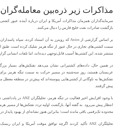
مذاکرات زیر ذره‌بین معامله‌گران
۴ محور شریانی کشور مسدود
شد| ممنوعیت تردد در جاده
سرمایه‌گذاران همزمان مذاکرات آمریکا و ایران درباره آینده عبور کشتی‌ها
چالوس تا ساعت ۱۹
بازگشت صادرات نفت خلیج فارس را دنبال می‌کنند.
۵۵ کیلومتر به راه‌های لرستان
بر اساس گزارشی از Axios که رویترز به آن استناد کرده، 
افزوده می‌شود
سمت کشتی‌های تجاری در حال عبور از تنگه هرمز شلیک کرده است. طبق این
منتشر شده، این کشتی‌ها آسیب قابل‌توجهی دیده‌اند، اما تلفات انسانی گ
جاده چالوس از فردا یکشنبه به
در همین حال، داده‌های کشتیرانی نشان می‌دهد نفتکش‌های بسیار بزر
مدت ۳ روز مسدود است
عربستان هستند، روز سه‌شنبه در مسیر حرکت به سمت تنگه هرمز برای خر
چرا حمل‌ونقل پس از پرواز به
نفتکش‌ها به ناوگانی از کشتی‌هایی پیوسته‌اند که پیش‌تر در منطقه معطل ما
پیش گرفتند.
یکی از چالش‌های اصلی
مسافران فرودگاه امام تبدیل
با وجود افزایش اخیر فعالیت د
شده است؟
انتظار پیش می‌رود. به گفته آنها، بازگشت اولیه تردد نفتکش‌ها از مسیر ه
محدوده تک‌رقمی باقی مانده است؛ بنابراین هنوز نشانه‌ای از بهبود پایدار د
تحلیلگران ANZ تأکید کردند اگرچه توافق موقت آمریکا و ایران ر