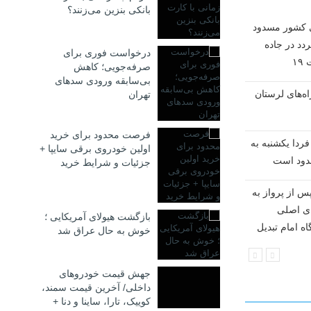
بانکی بنزین می‌زنند؟
ی کشور مسدود
راه کدام مسیرها پس از بارش
دد در جاده
برف مسدود شد؟
درخواست فوری برای
۱
صرفه‌جویی؛ کاهش
پزشکیان: مصمم هستیم
بی‌سابقه ورودی سدهای
راه‌های لرستان
شاه‌راه‌ها را بسازیم
تهران
از تردد در محورهای مواصلاتی
فرصت محدود برای خرید
ردا یکشنبه به
جنوب و جنوب شرقی کشور
اولین خودروی برقی سایپا +
اجتناب کنید
جزئیات و شرایط خرید
س از پرواز به
جاده‌های برفی و پُرترافیک
ای اصلی
امروز اعلام شد
بازگشت هیولای آمریکایی‌ ؛
ه امام تبدیل
خوش به حال عراق شد


جهش قیمت خودروهای
داخلی/ آخرین قیمت سمند،
کوییک، تارا، ساینا و دنا +