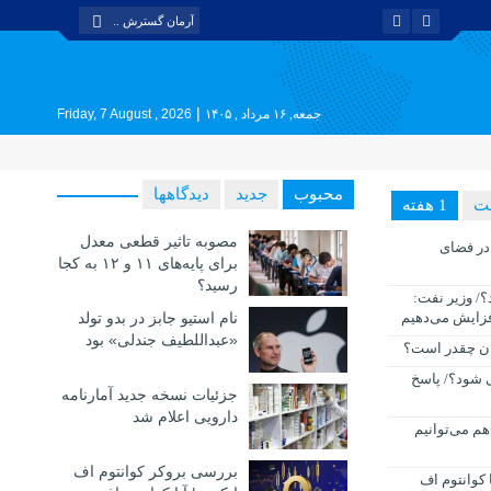
|
جمعه, ۱۶ مرداد , ۱۴۰۵
Friday, 7 August , 2026
محبوب
جدید
دیدگاهها
1 هفته
مصوبه تاثیر قطعی معدل
در فضای
برای پایه‌های ۱۱ و ۱۲ به کجا
رسید؟
؟/ وزیر نفت:
افزایش می‌دهیم
نام استیو جابز در بدو تولد
«عبداللطیف جندلی» بود
ان چقدر است؟
ی شود؟/ پاسخ
جزئیات نسخه جدید آمارنامه
دارویی اعلام شد
هنوز هم می‌توانیم
بررسی بروکر کوانتوم اف
 کوانتوم اف