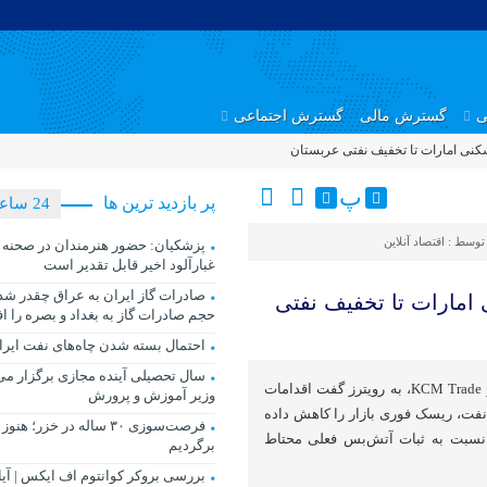
ی
گسترش مالی
گسترش اجتماعی
شکنی امارات تا تخفیف نفتی عربستان
پ
پر بازدید ترین ها
24 ساعت
توسط :
اقتصاد آنلاین
پزشکیان: حضور هنرمندان در صحنه 
غبارآلود اخیر قابل تقدیر است
صادرات گاز ایران به عراق چقدر شد
 امارات تا تخفیف نفتی
حجم صادرات گاز به بغداد و بصره را 
احتمال بسته شدن چاه‌های نفت ایر
سال تحصیلی آینده مجازی برگزار م
تیم واترر، تحلیلگر ارشد بازار در KCM Trade، به رویترز گفت اقدامات
وزیر آموزش و پرورش
فت، ریسک فوری بازار را کاهش داده
فرصت‌سوزی ۳۰ ساله در خزر؛ 
 نسبت به ثبات آتش‌بس فعلی محتاط
برگردیم
بررسی بروکر کوانتوم اف ایکس | آیا