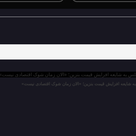
ه شایعه افزایش قیمت بنزین؛ «الان زمان شوک اقتصادی نیست»