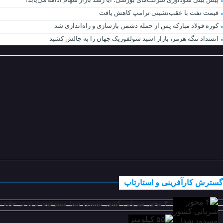
قیمت نفت با عقب‌نشینی ترامپ کاهش یافت
کوره فولاد مبارکه پس از حمله دشمن بازسازی و راه‌اندازی شد
انسداد تنگه هرمز، بازار اسید سولفوریک جهان را به چالش کشید
گسترش کارآفرینی و استارتاپ
۴ محور شریانی کشور مسدود شد| ممنوعیت تردد در جاده چالوس تا ساعت ۱۹