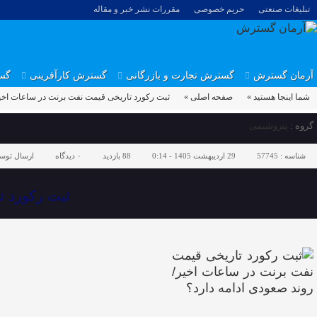
تبلیغات صنعتی
حریم خصوصی
مقررات نشر خبر و مقاله
آرمان گسترش
گسترش تجارت و بازرگانی
گسترش کارآفرینی
گس
شما اینجا هستید »
صفحه اصلی »
ثبت رکورد تاریخی قیمت نفت برنت در ساعات اخیر/
گروه :
پتروشیمی
شناسه :
57745
29 اردیبهشت 1405 - 0:14
88 بازدید
۰
دیدگاه
ارسال توس
ثبت رکورد ت