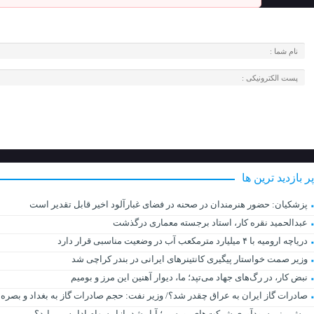
پر بازدید ترین ها
پزشکیان: حضور هنرمندان در صحنه در فضای غبارآلود اخیر قابل تقدیر است
عبدالحمید نقره کار، استاد برجسته معماری درگذشت
دریاچه ارومیه با ۴ میلیارد مترمکعب آب در وضعیت مناسبی قرار دارد
وزیر صمت خواستار پیگیری کانتینرهای ایرانی در بندر کراچی شد
نبض کار، در رگ‌های جهاد می‌تپد؛ ما، دیوار آهنین این مرز و بومیم
صادرات گاز ایران به عراق چقدر شد؟/ وزیر نفت: حجم صادرات گاز به بغداد و بصره 
پیش بینی سودآوری شرکت‌های بورسی؛ آیا رشد بازار سهام ادامه می‌یابد؟