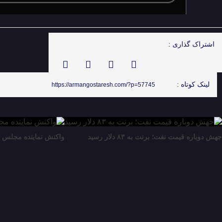
اشتراک گذاری :
لینک کوتاه :
https://armangostaresh.com/?p=57745
جهش دوباره قیمت نفت؛ برنت به ۸۳ دلار رسید
واکنش نماینده مجلس ب