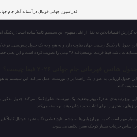
فدراسیون جهانی فوتبال در آستانه آغاز جام جهانی ۲۰۲۶ از صفحه اختصاصی رنکینگ آمادگی تیم‌ها رونمایی کرد تا هواداران معیار جدیدی برای سنجش وضعیت مدعیان پیش از شروع بازی‌ها داشت
به گزارش اقتصادآنلاین به نقل از ایلنا، مفهوم این سیستم کاملاً ساده است؛ رنکینگ آم
مسابقات باشد. فیفا فرمت توسعه‌یافته ۴۸ تیمی را تصویب کرده است و این یعنی حضور تیم‌های بیشتر، مقایسه‌های بیشتر و البته ابهامات فراوان قبل از به صدا درآمدن سوت اولین مسابقه.
جدول شانس قهرمانی جام جهانی ۲۰۲۶ فیفا چیست؟
این جدول ارزیابی به عنوان یک راهنما برای تورنمنت عمل می‌کند. این سیستم به هوادا
مقایسه کنند.
این نوع رتبه‌بندی به درک بهتر وضعیت یک تورنمنت شلوغ کمک می‌کند. جدول مذکور به خ
چیز‌های بیشتری را برای اثبات خود نشان دهند، برجسته می‌کند.
بسیار مهم است که به این ارزیابی‌ها به چشم نتایج قطعی نگاه نشود. فوتبال کاملاً غی
بر اساس جزئیات بسیار کوچک تعیین تکلیف می‌شوند.