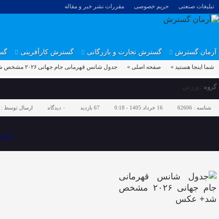
تبلیغات صنعتی
حریم خصوصی
مقررات نشر خبر و مقاله
آرمان گسترش
گسترش تجارت و بازرگانی
گسترش کارآفرینی
گس
شما اینجا هستید »
صفحه اصلی »
جدول شانس قهرمانی جام جهانی ۲۰۲۶ مشخص شد+ عکس
گروه :
ورزش
شناسه :
62606
16 خرداد 1405 - 0:18
67 بازدید
۰
دیدگاه
ارسال توسط :
جدول 