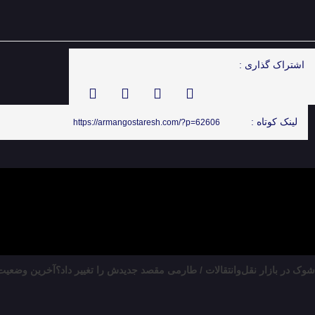
اشتراک گذاری :
لینک کوتاه :
https://armangostaresh.com/?p=62606
شوک در بازار نقل‌وانتقالات / طارمی مقصد جدیدش را تغییر داد؟
آخرین وضعیت ر