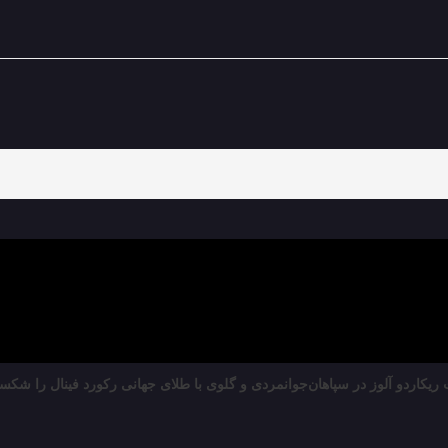
یکاردو آلوز در سپاهان
جوانمردی و گلوی با طلای جهانی رکورد فینال را شکست