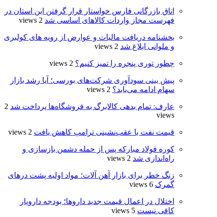
اتاق بازرگانی فارس خواستار قرار گرفتن این استان در
فهرست مجاز واردات کالاهای اساسی شد
2 views
بخشنامه دریافت مالیات و عوارض از رویه های کولبری
و ملوانی ابلاغ شد
2 views
چطور توری پنجره را تمیز کنیم؟
2 views
پیش بینی سودآوری شرکت‌های بورسی؛ آیا رشد بازار
سهام ادامه می‌یابد؟
2 views
عارف: تمام بدهی کالابرگ به فروشگاه‌ها پرداخت شد
2
views
قیمت نفت با عقب‌نشینی ترامپ کاهش یافت
2 views
کوره فولاد مبارکه پس از حمله دشمن بازسازی و
راه‌اندازی شد
2 views
زنگ خطر برای بازار آهن آلات؛ مواد اولیه پشت درهای
گمرک
6 views
اختلال در اعمال قیمت‌ جدید داروها؛ بودجه دارویار
کافی نیست
5 views