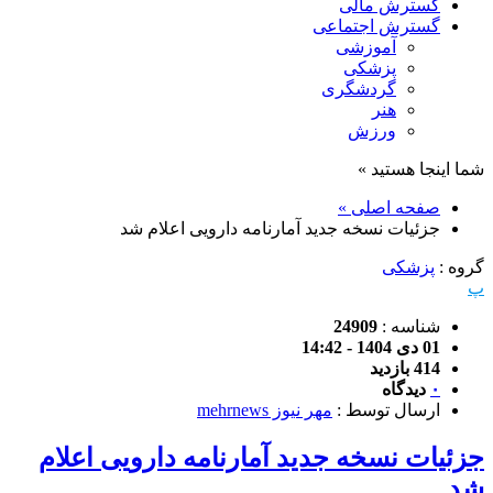
گسترش مالی
گسترش اجتماعی
آموزشی
پزشکی
گردشگری
هنر
ورزش
شما اینجا هستید »
صفحه اصلی »
جزئیات نسخه جدید آمارنامه دارویی اعلام شد
گروه :
پزشکی
پ
شناسه :
24909
01 دی 1404 - 14:42
414 بازدید
۰
دیدگاه
ارسال توسط :
مهر نیوز mehrnews
جزئیات نسخه جدید آمارنامه دارویی اعلام
شد