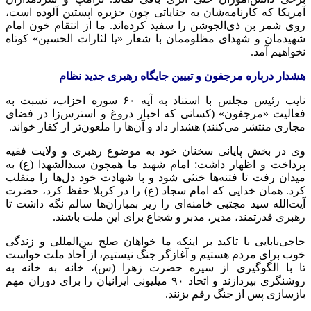
آمریکا که کارنامه‌شان به جنایاتی چون جزیره اپستین آلوده است،
روی شمر بن ذی‌الجوشن را سفید کرده‌اند. ما از انتقام خون امام
شهیدمان و شهدای مظلوممان با شعار «یا لثارات الحسین» کوتاه
نخواهیم آمد.
هشدار درباره مرجفون و تبیین جایگاه رهبری جدید نظام
نایب رئیس مجلس با استناد به آیه ۶۰ سوره احزاب، نسبت به
فعالیت «مرجفون» (کسانی که اخبار دروغ و استرس‌زا در فضای
مجازی منتشر می‌کنند) هشدار داد و آن‌ها را ملعون‌تر از کفار خواند.
وی در بخش پایانی سخنان خود به موضوع رهبری و ولایت فقیه
پرداخت و اظهار داشت: امام شهید ما همچون سیدالشهدا (ع) به
میدان رفت تا فتنه‌ها خنثی شود و با شهادت خود دل‌ها را منقلب
کرد. همان خدایی که امام سجاد (ع) را در کربلا حفظ کرد، حضرت
آیت‌الله سید مجتبی خامنه‌ای را زیر بمباران‌ها سالم نگه داشت تا
رهبری قدرتمند، مدیر، مدبر و شجاع برای این ملت باشند.
حاجی‌بابایی با تاکید بر اینکه ما خواهان صلح بین‌المللی و زندگی
خوب برای مردم هستیم و آغازگر جنگ نیستیم، از آحاد ملت خواست
تا با الگوگیری از سیره حضرت زهرا (س)، خانه به خانه به
روشنگری بپردازند و اتحاد ۹۰ میلیونی ایرانیان را برای دوران مهم
بازسازی پس از جنگ رقم بزنند.