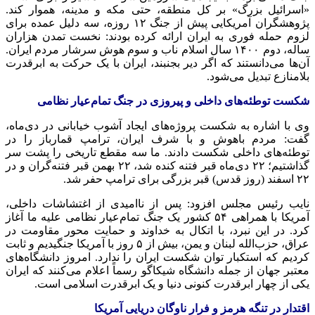
«اسرائیل بزرگ» بر کل منطقه، حتی مکه و مدینه، هموار کند.
پژوهشگران آمریکایی پیش از جنگ ۱۲ روزه، سه دلیل عمده برای
لزوم حمله فوری به ایران ارائه کرده بودند: نخست تمدن هزاران
ساله، دوم ۱۴۰۰ سال اسلام ناب و سوم هوش سرشار مردم ایران.
آن‌ها می‌دانستند که اگر دیر بجنبند، ایران با یک حرکت به ابرقدرت
بلامنازع تبدیل می‌شود.
شکست توطئه‌های داخلی و پیروزی در جنگ تمام‌عیار نظامی
وی با اشاره به شکست پروژه‌های ایجاد آشوب خیابانی در دی‌ماه،
گفت: مردم باهوش و با شرف ایران، ترامپ قمارباز را در
توطئه‌های داخلی شکست دادند. ما سه مقطع تاریخی را پشت سر
گذاشتیم؛ ۲۲ دی‌ماه قبر فتنه کنده شد، ۲۲ بهمن قبر فتنه‌گران و در
۲۲ اسفند (روز قدس) قبر بزرگی برای ترامپ حفر شد.
نایب رئیس مجلس افزود: پس از ناامیدی از اغتشاشات داخلی،
آمریکا با همراهی ۵۴ کشور یک جنگ تمام‌عیار نظامی علیه ما آغاز
کرد. در این نبرد، با اتکال به خداوند و حمایت محور مقاومت در
عراق، حزب‌الله لبنان و یمن، بیش از ۵ روز با آمریکا جنگیدیم و ثابت
کردیم که استکبار توان شکست ایران را ندارد. امروز دانشگاه‌های
معتبر جهان از جمله دانشگاه شیکاگو رسماً اعلام می‌کنند که ایران
یکی از چهار ابرقدرت کنونی دنیا و یک ابرقدرت اسلامی است.
اقتدار در تنگه هرمز و فرار ناوگان دریایی آمریکا