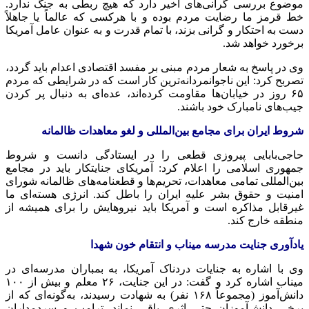
موضوع بررسی گرانی‌های اخیر دارد که هیچ ربطی به جنگ ندارد.
خط قرمز ما رضایت مردم بوده و با هرکسی که عالماً یا جاهلاً
دست به احتکار و گرانی بزند، با تمام قدرت و به عنوان عامل آمریکا
برخورد خواهد شد.
وی در پاسخ به شعار مردم مبنی بر مفسد اقتصادی اعدام باید گردد،
تصربح کرد: این ناجوانمردانه‌ترین کار است که در شرایطی که مردم
۶۵ روز در خیابان‌ها مقاومت کرده‌اند، عده‌ای به دنبال پر کردن
جیب‌های نامبارک خود باشند.
شروط ایران برای مجامع بین‌المللی و لغو معاهدات ظالمانه
حاجی‌بابایی پیروزی قطعی را در ایستادگی دانست و شروط
جمهوری اسلامی را اعلام کرد: آمریکای جنایتکار باید در مجامع
بین‌المللی تمامی معاهدات، تحریم‌ها و قطعنامه‌های ظالمانه شورای
امنیت و حقوق بشر علیه ایران را باطل کند. انرژی هسته‌ای ما
غیرقابل مذاکره است و آمریکا باید نیروهایش را برای همیشه از
منطقه خارج کند.
یادآوری جنایت مدرسه میناب و انتقام خون شهدا
وی با اشاره به جنایات دردناک آمریکا، به بمباران مدرسه‌ای در
میناب اشاره کرد و گفت: در این جنایت، ۲۶ معلم و بیش از ۱۰۰
دانش‌آموز (مجموعاً ۱۶۸ نفر) به شهادت رسیدند، به‌گونه‌ای که از
برخی دانش‌آموزان حتی اثری باقی نماند. ترامپ و سردمداران