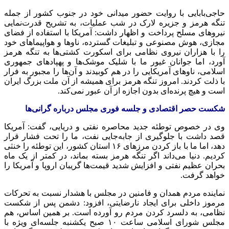
حاجی‌بابایی با روایت حضور میدانی خود در جنوب کشور از جمله
تنگه هرمز و جزیره لارک در شب عملیات، به تشریح قدرت‌نمایی
نیروهای مسلح پرداخت و اظهار داشت: آمریکا با استفاده از فضای
مجازی، هوش مصنوعی و تبلیغات گسترده، ناوها و هواپیماهای خود
را با هزاران نیروی نظامی برای اسکورت کشتی‌ها به تنگه هرمز
آورد، اما جوانان غیور ما با شلیک موشک‌ها و پهپادهای جمهوری
اسلامی، ناوهای آمریکایی را در هم کوبیدند و آن‌ها را مجبور به فرار
با ذلت کردند. امروز تنگه هرمز برای همیشه از آن ملت بزرگ ایران
است و هیچ پرنده‌ای بدون اجازه از آن عبور نمی‌کند.
شکست حصر اقتصادی و جلسه فوری مجلس درباره گرانی‌ها
وی در خصوص توطئه جدید محاصره نفتی و دریایی، گفت: آمریکا
قصد داشت با جلوگیری از جابه‌جایی نفت، ما را تحت فشار قرار
دهد، اما ما با باز کردن مرزهای ۱۶ استان کشور، این توطئه را خنثی
کردیم. دنیا می‌داند اگر تنگه هرمز بسته بماند، در کمتر از یک ماه
بحران عظیم نفتی و افزایش شدید قیمت‌ها گریبان اروپا و آمریکا را
خواهد گرفت.
نماینده مردم همدان و فامنین در مجلس با هشدار نسبت به تحرکات
مرموز داخلی برای ایجاد نارضایتی، افزود: دشمن پس از شکست
نظامی، به دلسرد کردن مردم رو آورده است. بر همین اساس، هم
مجلس شورای اسلامی ساعت ۱۰ صبح یکشنبه جلسه‌ای ویژه با