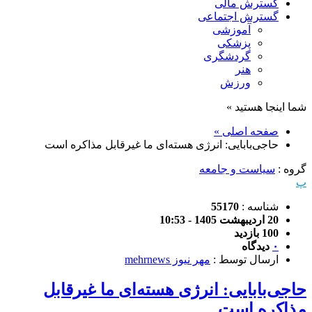
گسترش مالی
گسترش اجتماعی
آموزشی
پزشکی
گردشگری
هنر
ورزش
شما اینجا هستید »
صفحه اصلی »
حاجی‌بابایی: انرژی هسته‌ای ما غیرقابل مذاکره است
گروه :
سیاست و جامعه
پ
شناسه :
55170
20 اردیبهشت 1405 - 10:53
100 بازدید
۰
دیدگاه
ارسال توسط :
مهر نیوز mehrnews
حاجی‌بابایی: انرژی هسته‌ای ما غیرقابل
مذاکره است