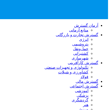
آرمان گسترش
منابع آرمانی
گسترش تجارت و بازرگانی
انرژی
پتروشیمی
حمل‌و‌نقل
کشتیرانی
شهرسازی
گسترش کارآفرینی
تکنولوژی و تجهیزات صنعتی
کشاورزی و شیلات
فولاد
گسترش مالی
گسترش اجتماعی
آموزشی
پزشکی
گردشگری
هنر
ورزش