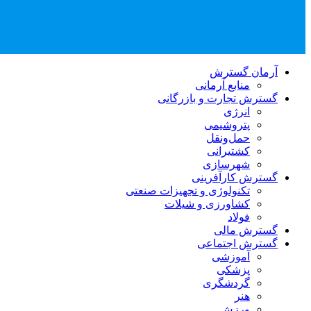
آرمان گسترش
منابع آرمانی
گسترش تجارت و بازرگانی
انرژی
پتروشیمی
حمل‌و‌نقل
کشتیرانی
شهرسازی
گسترش کارآفرینی
تکنولوژی و تجهیزات صنعتی
کشاورزی و شیلات
فولاد
گسترش مالی
گسترش اجتماعی
آموزشی
پزشکی
گردشگری
هنر
ورزش