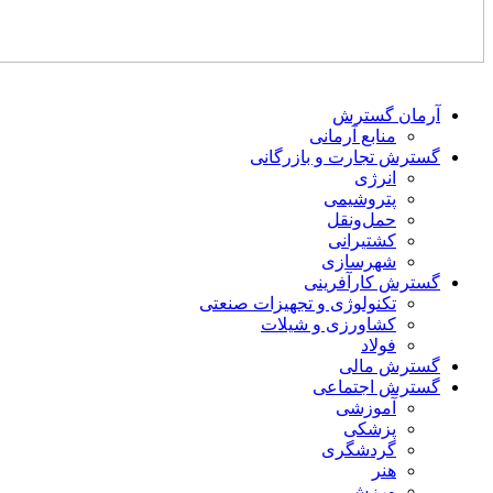
آرمان گسترش
منابع آرمانی
گسترش تجارت و بازرگانی
انرژی
پتروشیمی
حمل‌و‌نقل
کشتیرانی
شهرسازی
گسترش کارآفرینی
تکنولوژی و تجهیزات صنعتی
کشاورزی و شیلات
فولاد
گسترش مالی
گسترش اجتماعی
آموزشی
پزشکی
گردشگری
هنر
ورزش