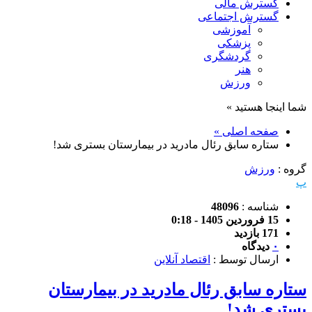
گسترش مالی
گسترش اجتماعی
آموزشی
پزشکی
گردشگری
هنر
ورزش
شما اینجا هستید »
صفحه اصلی »
ستاره سابق رئال مادرید در بیمارستان بستری شد!
گروه :
ورزش
پ
شناسه :
48096
15 فروردین 1405 - 0:18
171 بازدید
۰
دیدگاه
ارسال توسط :
اقتصاد آنلاین
ستاره سابق رئال مادرید در بیمارستان
بستری شد!