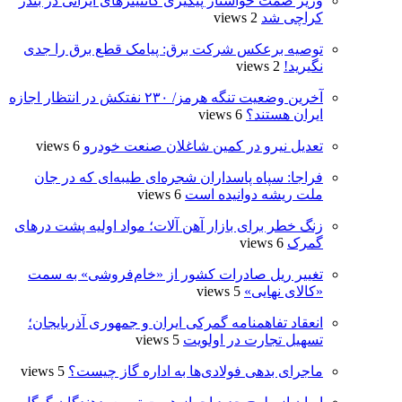
وزیر صمت خواستار پیگیری کانتینرهای ایرانی در بندر
کراچی شد
2 views
توصیه برعکس شرکت برق: پیامک قطع برق را جدی
نگیرید!
2 views
آخرین وضعیت تنگه هرمز/ ۲۳۰ نفتکش در انتظار اجازه
ایران هستند؟
6 views
تعدیل نیرو در کمین شاغلان صنعت خودرو
6 views
فراجا: سپاه پاسداران شجره‌ای طیبه‌ای که در جان
ملت ریشه دوانیده است
6 views
زنگ خطر برای بازار آهن آلات؛ مواد اولیه پشت درهای
گمرک
6 views
تغییر ریل صادرات کشور از «خام‌فروشی» به سمت
«کالای نهایی»
5 views
انعقاد تفاهمنامه گمرکی ایران و جمهوری آذربایجان؛
تسهیل تجارت در اولویت
5 views
ماجرای بدهی فولادی‌ها به اداره گاز چیست؟
5 views