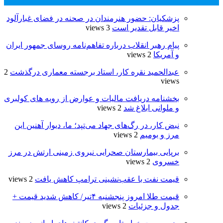
پر بازدید ترین ها
24 ساعت
1 هفته
پزشکیان: حضور هنرمندان در صحنه در فضای غبارآلود
اخیر قابل تقدیر است
3 views
پیام رهبر انقلاب درباره تفاهم‌نامه روسای جمهور ایران
و آمریکا
2 views
عبدالحمید نقره کار، استاد برجسته معماری درگذشت
2
views
بخشنامه دریافت مالیات و عوارض از رویه های کولبری
و ملوانی ابلاغ شد
2 views
نبض کار، در رگ‌های جهاد می‌تپد؛ ما، دیوار آهنین این
مرز و بومیم
2 views
برپایی بیمارستان صحرایی نیروی زمینی ارتش در مرز
خسروی
2 views
قیمت نفت با عقب‌نشینی ترامپ کاهش یافت
2 views
قیمت طلا امروز پنجشنبه ۴تیر/ کاهش شدید قیمت +
جدول و جزئیات
2 views