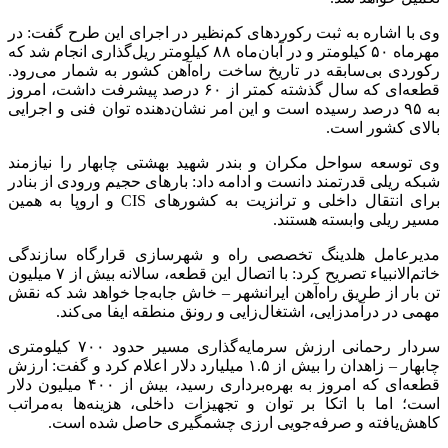
وی با اشاره به ثبت رکوردهای کم‌نظیر در اجرای این طرح گفت: در
مهرماه ۵۰ کیلومتر و در آبان‌ماه ۸۸ کیلومتر ریل‌گذاری انجام شد که
رکوردی بی‌سابقه در تاریخ ساخت راه‌آهن کشور به شمار می‌رود.
قطعه‌ای که سال گذشته کمتر از ۶۰ درصد پیشرفت داشت، امروز
به ۹۵ درصد رسیده است و این امر نشان‌دهنده توان فنی و اجرایی
بالای کشور است.
وی توسعه سواحل مکران و بندر شهید بهشتی چابهار را نیازمند
شبکه ریلی قدرتمند دانست و ادامه داد: بارهای حجیم ورودی از بنادر
برای انتقال داخلی و ترانزیت به کشورهای CIS و اروپا به همین
مسیر ریلی وابسته هستند.
مدیرعامل هلدینگ تخصصی راه و شهرسازی قرارگاه سازندگی
خاتم‌الانبیاء تصریح کرد: با اتصال این قطعه، سالانه بیش از ۷ میلیون
تن بار از طریق راه‌آهن ایرانشهر – خاش جابه‌جا خواهد شد که نقش
مهمی در درآمدزایی، اشتغال‌زایی و رونق منطقه ایفا می‌کند.
سردار رحمانی ارزش سرمایه‌گذاری مسیر حدود ۷۰۰ کیلومتری
چابهار – زاهدان را بیش از ۱.۵ میلیارد دلار اعلام کرد و گفت: ارزش
قطعه‌ای که امروز به بهره‌برداری رسید، بیش از ۴۰۰ میلیون دلار
است؛ اما با اتکا بر توان و تجهیزات داخلی، هزینه‌ها به‌مراتب
کاهش‌یافته و صرفه‌جویی ارزی چشمگیری حاصل شده است.