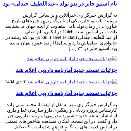
نام استیو جابز در بدو تولد «عبداللطیف جندلی» بود
به گزارش خبرگزاری خبرآنلاین و براساس گزارش
زومیت، استیو جابز، یکی از تأثیرگذارترین چهره‌های تاریخ
فناوری، در زمان تولد نامی متفاوت از آنچه جهان می‌شناسد
داشت. بر اساس پست Caleb در ایکس، نام اصلی
او عبداللطیف جندلی (Abdul Lateef Jandali) بود که ریشه در
خانواده‌ی اصلی‌اش دارد و سال‌ها از دید عموم پنهان مانده
بود. استیو جابز در ۲۴ […]
جزئیات نسخه جدید آمارنامه دارویی اعلام شد
01 دی 1404
جزئیات نسخه جدید آمارنامه دارویی اعلام شد
به گزارش خبرگزاری مهر به نقل از ایفدانا، محمد ممی زاده
کارشناس پروژه ردیابی و رهگیری دارو سازمان غذا و دارو،
از انتشار نسخه جدید داشبورد مدیریتی آمارنامه دارویی خبر
داد و گفت: در این نسخه، امکان مشاهده شاخص‌های قیمتی
بر اساس قیمت‌های سه‌گانه فراهم شده است که تحلیل