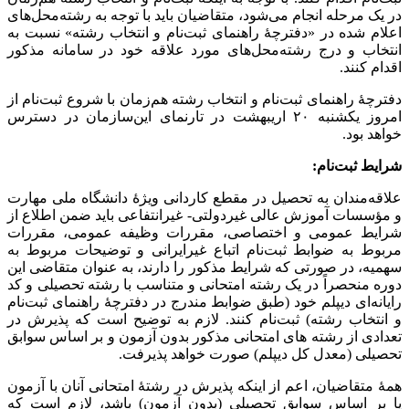
در یک مرحله انجام می‌شود، متقاضیان باید با توجه به رشته‌محل‌های
اعلام شده در «دفترچۀ راهنمای ثبت‌نام و انتخاب رشته» نسبت به
انتخاب و درج رشته‌محل‌های مورد علاقه خود در سامانه مذکور
اقدام کنند.
دفترچۀ‌ راهنمای ‌ثبت‌نام و انتخاب رشته هم‌زمان با شروع ثبت‌نام از
امروز یکشنبه ۲۰ اریبهشت در تارنمای این‌سازمان در ‌دسترس‌
خواهد بود.
شرایط ثبت‌نام‌:
علاقه‌مندان به تحصیل در مقطع کاردانی ویژۀ دانشگاه ملی مهارت
و مؤسسات آموزش عالی غیردولتی- غیرانتفاعی باید ضمن اطلاع از
شرایط عمومی و اختصاصی، مقررات وظیفه عمومی، مقررات
مربوط به ضوابط ثبت‌نام اتباع غیرایرانی و توضیحات مربوط به
سهمیه، در صورتی که شرایط مذکور را دارند، به عنوان متقاضی این
دوره منحصراً در یک رشته امتحانی و متناسب با رشته تحصیلی و کد
رایانه‌ای دیپلم خود (طبق ضوابط مندرج در دفترچۀ راهنمای ثبت‌نام
و انتخاب رشته) ثبت‌نام کنند. لازم به توضیح است که پذیرش در
تعدادی از رشته های امتحانی مذکور بدون آزمون و بر اساس سوابق
تحصیلی (معدل کل دیپلم) صورت خواهد پذیرفت.
همۀ متقاضیان، اعم از اینکه پذیرش در رشتۀ امتحانی آنان با آزمون
یا بر اساس سوابق تحصیلی (بدون آزمون) باشد، لازم است که