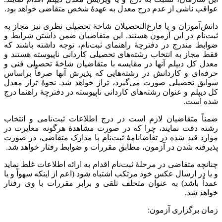
عواقب ناشی از عدم درج معدل به عهدۀ شخص متقاضی خواهد بود.
دانش‌آموزان و یا فارغ‌التحصیلان شاخۀ تحصیلی نظری نیز مجاز به
ثبت‌نام در این آزمون هستند. این متقاضیان ضمن داشتن شرایط و
ضوابط مندرج در دفترچۀ‌ راهنمای ثبت‌نام، توجه داشته باشند که
فقط مجاز به انتخاب رشته‌های تحصیلی کاردانی ناپیوسته هستند و
معدل کل دیپلم آنها در مقایسه با متقاضیان شاخۀ تحصیلی فنی و
حرفه‌ای و کاردانش در رشته‌هایی که پذیرش آنها صرفاً براساس
سوابق تحصیلی صورت می‌گیرد، تراز خواهد شد. نحوۀ تراز معدل
کل دیپلم و عنوان رشته‌های کاردانی ناپیوسته در دفترچۀ راهنما درج
شده است.
ضمناً متقاضیان لازم است در درج اطلاعات ثبت‌نامی و انتخاب
رشته دقت نمایند، چرا که در صورت مشاهدۀ هرگونه مغایرت در
موارد قید شده در تقاضانامۀ ثبت‌نام با مدارک متقاضی، در صورت
پذیرفته شدن در آزمون، مطابق مقررات و ضوابط رفتار خواهد شد.
چنانچه متقاضی در مرحلۀ ثبت‌نام اقدام به ارائه اطلاعات غلط نماید
و یا در ارسال عکس خود مرتکب اشتباه شود (اعم از اینکه سهواً و یا
عمداً باشد) به عنوان متخلف تلقی و برابر مقررات با وی رفتار
خواهد شد.
زمان برگزاری آزمون: