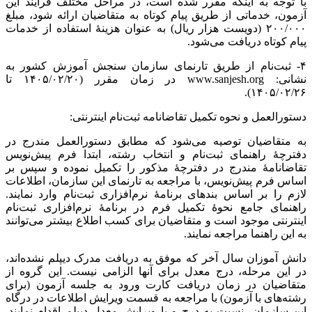
با توجه به اینکه مقرر شده است، در مراحل مختلف فرایند این
آزمون، خدماتی از طریق پیام کوتاه به متقاضیان ارائه شود، مبلغ
۲۰۰/۰۰۰ (دویست هزار ریال) به عنوان هزینۀ استفاده از خدمات
پیام کوتاه دریافت می‌شود.
۴- ثبت‌نام از طریق تارنمای سازمان سنجش آموزش کشور به
نشانی: www.sanjesh.org در زمان مقرر (۱۴۰۵/۰۲/۲۰ تا
۱۴۰۵/۰۲/۲۶).
دستورالعمل و نحوه تکمیل تقاضانامه ثبت‌نام اینترنتی:
به متقاضیان توصیه می‌شود که مطابق دستورالعمل مندرج در
دفترچۀ راهنمای ثبت‌نام و انتخاب رشته، ابتدا فرم پیش‌نویس
تقاضانامۀ مندرج در دفترچۀ مذکور را تکمیل نموده و سپس بر
اساس فرم پیش‌نویس، با مراجعه به تارنمای این سازمان، اطلاعات
لازم را بر اساس بندهای برنامۀ نرم‌افزاری ثبت‌نام وارد نمایند.
راهنمای جامع نحوۀ تکمیل فرم در برنامۀ نرم‌افزاری ثبت‌نام
اینترنتی موجود است و متقاضیان برای کسب اطلاع بیشتر می‌توانند
به این راهنما مراجعه نمایند.
دانش آموزان سال آخر که موفق به دریافت مدرک دیپلم نشده‌اند،
در این مرحله، درج معدل برای آنها الزامی نیست. این گروه از
متقاضیان در زمان دریافت کارت ورود به جلسه آزمون (برای
رشته‌های با آزمون) با مراجعه به قسمت ویرایش اطلاعات در درگاه
این سازمان، نسبت به درج و یا ویرایش معدل دیپلم اقدام نمایند.