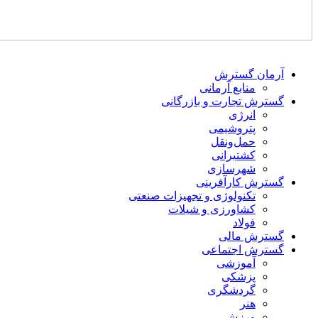
آرمان گسترش
منابع آرمانی
گسترش تجارت و بازرگانی
انرژی
پتروشیمی
حمل‌و‌نقل
کشتیرانی
شهرسازی
گسترش کارآفرینی
تکنولوژی و تجهیزات صنعتی
کشاورزی و شیلات
فولاد
گسترش مالی
گسترش اجتماعی
آموزشی
پزشکی
گردشگری
هنر
ورزش