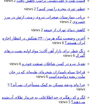
قیمت نفت با عقب‌نشینی ترامپ کاهش یافت
2 views
چطور توری پنجره را تمیز کنیم؟
2 views
برپایی بیمارستان صحرایی نیروی زمینی ارتش در مرز
خسروی
2 views
کاهش دمای تهران از جمعه
2 views
آخرین وضعیت تنگه هرمز/ ۲۳۰ نفتکش در انتظار اجازه
ایران هستند؟
6 views
زنگ خطر برای بازار آهن آلات؛ مواد اولیه پشت درهای
گمرک
6 views
تعدیل نیرو در کمین شاغلان صنعت خودرو
6 views
فراجا: سپاه پاسداران شجره‌ای طیبه‌ای که در جان
ملت ریشه دوانیده است
6 views
چرا وام ودیعه مسکن به کمک مستأجران نمی‌آید؟
5
views
انگ و کد رهگیری چه اطلاعاتی به خریدار طلای آب‌شده
می‌دهند؟
5 views