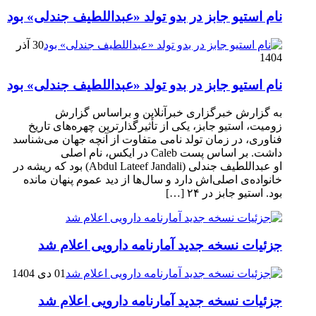
نام استیو جابز در بدو تولد «عبداللطیف جندلی» بود
30 آذر
1404
نام استیو جابز در بدو تولد «عبداللطیف جندلی» بود
به گزارش خبرگزاری خبرآنلاین و براساس گزارش
زومیت، استیو جابز، یکی از تأثیرگذارترین چهره‌های تاریخ
فناوری، در زمان تولد نامی متفاوت از آنچه جهان می‌شناسد
داشت. بر اساس پست Caleb در ایکس، نام اصلی
او عبداللطیف جندلی (Abdul Lateef Jandali) بود که ریشه در
خانواده‌ی اصلی‌اش دارد و سال‌ها از دید عموم پنهان مانده
بود. استیو جابز در ۲۴ […]
جزئیات نسخه جدید آمارنامه دارویی اعلام شد
01 دی 1404
جزئیات نسخه جدید آمارنامه دارویی اعلام شد