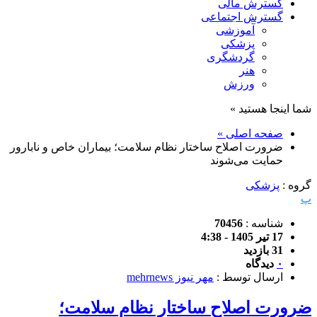
گسترش مالی
گسترش اجتماعی
آموزشی
پزشکی
گردشگری
هنر
ورزش
شما اینجا هستید »
صفحه اصلی »
ضرورت اصلاح ساختار نظام سلامت؛ بیماران خاص و نابارور
حمایت می‌شوند
گروه :
پزشکی
پ
شناسه :
70456
17 تیر 1405 - 4:38
31 بازدید
۰
دیدگاه
ارسال توسط :
مهر نیوز mehrnews
ضرورت اصلاح ساختار نظام سلامت؛