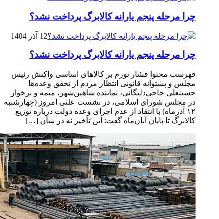
چرا مرحله پنجم یارانه کالابرگ پرداخت نشد؟
12 آذر 1404
چرا مرحله پنجم یارانه کالابرگ پرداخت نشد؟
فهرست محتوا فشار تورم بر کالاهای اساسی واکنش رئیس
مجلس و پشتوانه قانونی انتظار مردم از تحقق وعده‌ها
حسینعلی حاجی‌دلیگانی، نماینده شاهین‌شهر، میمه و برخوار
در مجلس شورای اسلامی، در نشست علنی امروز (چهارشنبه
۱۲ آذرماه) با انتقاد از عدم اجرای وعده دولت درباره توزیع
کالابرگ تا پایان آبان‌ماه گفت: این تأخیر نه در شأن […]