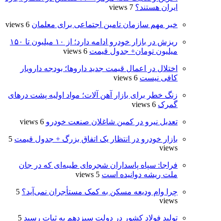
ایران هستند؟
7 views
خبر مهم سازمان تامین اجتماعی برای معلمان
6 views
ریزش در بازار خودرو ادامه دارد؛ از ۱۰ میلیون تا ۱۵۰
میلیون تومان+ جدول قیمت
6 views
اختلال در اعمال قیمت‌ جدید داروها؛ بودجه دارویار
کافی نیست
6 views
زنگ خطر برای بازار آهن آلات؛ مواد اولیه پشت درهای
گمرک
6 views
تعدیل نیرو در کمین شاغلان صنعت خودرو
6 views
بازار خودرو در انتظار یک اتفاق بزرگ + جدول قیمت
5
views
فراجا: سپاه پاسداران شجره‌ای طیبه‌ای که در جان
ملت ریشه دوانیده است
5 views
چرا وام ودیعه مسکن به کمک مستأجران نمی‌آید؟
5
views
تولید فولاد کشور در دولت سیزدهم به ثبات رسید
5