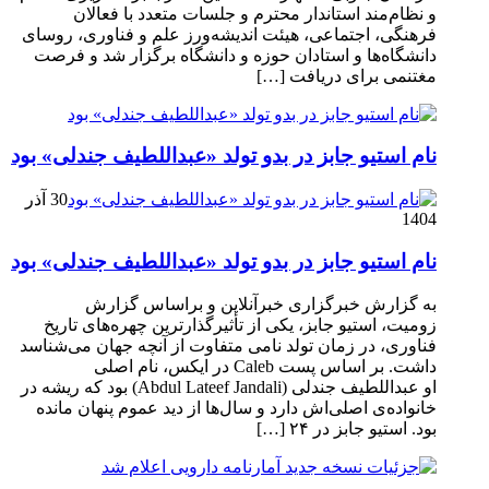
و نظام‌مند استاندار محترم و جلسات متعدد با فعالان
فرهنگی، اجتماعی، هیئت اندیشه‌ورز علم و فناوری، روسای
دانشگاه‌ها و استادان حوزه و دانشگاه برگزار شد و فرصت
مغتنمی برای دریافت […]
نام استیو جابز در بدو تولد «عبداللطیف جندلی» بود
30 آذر
1404
نام استیو جابز در بدو تولد «عبداللطیف جندلی» بود
به گزارش خبرگزاری خبرآنلاین و براساس گزارش
زومیت، استیو جابز، یکی از تأثیرگذارترین چهره‌های تاریخ
فناوری، در زمان تولد نامی متفاوت از آنچه جهان می‌شناسد
داشت. بر اساس پست Caleb در ایکس، نام اصلی
او عبداللطیف جندلی (Abdul Lateef Jandali) بود که ریشه در
خانواده‌ی اصلی‌اش دارد و سال‌ها از دید عموم پنهان مانده
بود. استیو جابز در ۲۴ […]