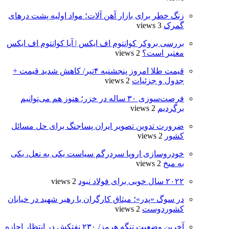
زنگ خطر برای بازار آهن آلات؛ مواد اولیه پشت درهای
گمرک
3 views
بررسی بروکر کوانتوم اف ایکس | آیا کوانتوم اف ایکس
معتبر است؟
2 views
قیمت طلا امروز پنجشنبه ۴تیر/ کاهش شدید قیمت +
جدول و جزئیات
2 views
فرصت‌سوزی ۳۰ ساله در خزر؛ هنوز هم می‌توانیم
برگردیم
2 views
ضرورت تدوین تصویر ایران پساجنگ برای حل مسائل
کشور
2 views
خودروسازی اروپا سردرگم سیاست یکی به نعل، یکی
به میخ
2 views
۲۰۲۲ سال خوبی برای فولاد نبود
2 views
در سوگ «پدر»؛ میثاق کارگران با رهبر شهید در خیابان
کشوردوست
2 views
آخرین وضعیت تنگه هرمز/ ۲۳۰ نفتکش در انتظار اجازه