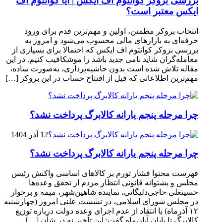
بررسی بروکر کوانتوم اف ایکس | آیا کوانتوم اف
ایکس معتبر است؟
انتخاب بروکر مطمئن، اولین و مهم‌ترین قدم برای ورود
حرفه‌ای به بازارهای مالی محسوب می‌شود و امروز به
بررسی بروکر کوانتوم اف ایکس که احتمالا برای بسیاری از
معامله‌گران شاید نامی جدید باشد را موشکافیب کنیم. در این
مقاله تلاش شده است بدون حاشیه‌پردازی، به‌صورت ساده،
مهم‌ترین اطلاعاتی که قبل از افتتاح حساب در این بروکر […]
چرا مرحله پنجم یارانه کالابرگ پرداخت نشد؟
12 آذر 1404
چرا مرحله پنجم یارانه کالابرگ پرداخت نشد؟
فهرست محتوا فشار تورم بر کالاهای اساسی واکنش رئیس
مجلس و پشتوانه قانونی انتظار مردم از تحقق وعده‌ها
حسینعلی حاجی‌دلیگانی، نماینده شاهین‌شهر، میمه و برخوار
در مجلس شورای اسلامی، در نشست علنی امروز (چهارشنبه
۱۲ آذرماه) با انتقاد از عدم اجرای وعده دولت درباره توزیع
کالابرگ تا پایان آبان‌ماه گفت: این تأخیر نه در شأن […]