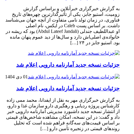
به گزارش خبرگزاری خبرآنلاین و براساس گزارش
زومیت، استیو جابز، یکی از تأثیرگذارترین چهره‌های تاریخ
فناوری، در زمان تولد نامی متفاوت از آنچه جهان می‌شناسد
داشت. بر اساس پست Caleb در ایکس، نام اصلی
او عبداللطیف جندلی (Abdul Lateef Jandali) بود که ریشه در
خانواده‌ی اصلی‌اش دارد و سال‌ها از دید عموم پنهان مانده
بود. استیو جابز در ۲۴ […]
جزئیات نسخه جدید آمارنامه دارویی اعلام شد
01 دی 1404
جزئیات نسخه جدید آمارنامه دارویی اعلام شد
به گزارش خبرگزاری مهر به نقل از ایفدانا، محمد ممی زاده
کارشناس پروژه ردیابی و رهگیری دارو سازمان غذا و دارو،
از انتشار نسخه جدید داشبورد مدیریتی آمارنامه دارویی خبر
داد و گفت: در این نسخه، امکان مشاهده شاخص‌های قیمتی
بر اساس قیمت‌های سه‌گانه فراهم شده است که تحلیل
روندهای قیمتی در زنجیره تأمین دارو […]