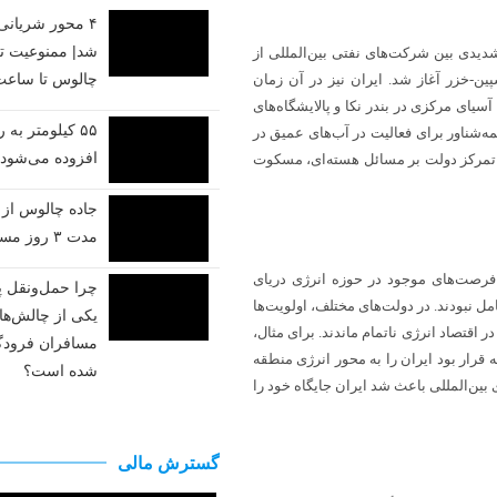
راه کدام مسیرها پس از بارش
۴ محور شریان
برف مسدود شد؟
شد| ممنوعیت تر
در سال ۱۹۹۱ میلادی، رقابت‌های شدیدی بین شرکت‌های نفتی بین‌المللی از
چالوس تا ساعت ۹
پین-خزر آغاز شد. ایران نیز در آن زمان
پزشکیان: مصمم هستیم
سیای مرکزی در بندر نکا و پالایشگاه‌های
شاه‌راه‌ها را بسازیم
۵۵ کیلومتر به 
ه‌شناور برای فعالیت در آب‌های عمیق در
افزوده می‌شود
ا و تمرکز دولت بر مسائل هسته‌ای، مسکوت
از تردد در محورهای مواصلاتی
جنوب و جنوب شرقی کشور
جاده چالوس از ف
اجتناب کنید
مدت ۳ روز مسدود است
 فرصت‌های موجود در حوزه انرژی دریای
جاده‌های برفی و پُرترافیک
چرا حمل‌ونقل پ
ل نبودند. در دولت‌های مختلف، اولویت‌ها
امروز اعلام شد
یکی از چالش‌ه
ر اقتصاد انرژی ناتمام ماندند. برای مثال،
مسافران فرودگا
 قرار بود ایران را به محور انرژی منطقه
شده است؟
بین‌المللی باعث شد ایران جایگاه خود را
گسترش مالی