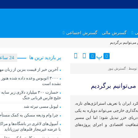
ی
گسترش مالی
گسترش اجتماعی
پ
پر بازدید ترین ها
24 ساعت
 توسط :
گسترش نیوز
آخرین خبر از قیمت بنزین از زبان مه
۳۰۰۰ اتوبوس وعده داده شده هنوز
نشده است
خسارت ۳۰۰ میلیارد دلاری زیر س
خلیج فارس قربانی جنگ
د ایران با تعریف استراتژی‌های تازه،
لیونل مسی تبرئه شد
گذاری خارجی می‌تواند دوباره به یکی
چرا وام ودیعه مسکن به کمک مستأجر
دریای خزر تبدیل شود؛ اما این مسیر
آمپول‌های لاغری در باشگاه‌ها و مراکز
 شفافیت اقتصادی و اجرای پروژه‌های
با عرضه غیرمجاز قلم‌های تیرزپاتاید
سهمیه بنزین به کارت بانکی منتقل 