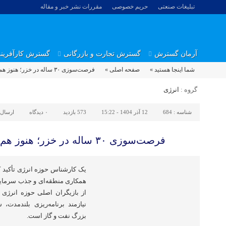
تبلیغات صنعتی
حریم خصوصی
مقررات نشر خبر و مقاله
آرمان گسترش
گسترش تجارت و بازرگانی
گسترش کارآفرین
شما اینجا هستید »
صفحه اصلی »
فرصت‌سوزی ۳۰ ساله در خزر؛ هنوز هم می‌توانیم برگردیم
گروه :
انرژی
شناسه :
684
12 آذر 1404 - 15:22
573 بازدید
۰
دیدگاه
ارسال
فرصت‌سوزی ۳۰ ساله در خزر؛ هنوز هم می‌توانیم برگردیم
یک کارشناس حوزه انرژی تأکید کر
همکاری منطقه‌ای و جذب سرمایه‌
از بازیگران اصلی حوزه انرژی 
نیازمند برنامه‌ریزی بلندمدت،
بزرگ نفت و گاز است.