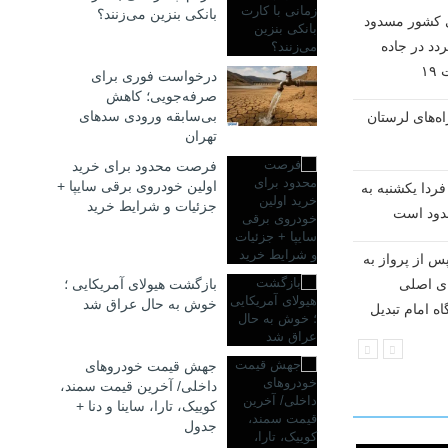
بانکی بنزین می‌زنند؟
ی کشور مسدود
راه کدام مسیرها پس از بارش
دد در جاده
برف مسدود شد؟
۱
درخواست فوری برای
پزشکیان: مصمم هستیم
صرفه‌جویی؛ کاهش
بی‌سابقه ورودی سدهای
راه‌های لرستان
شاه‌راه‌ها را بسازیم
تهران
از تردد در محورهای مواصلاتی
فرصت محدود برای خرید
اولین خودروی برقی سایپا +
ردا یکشنبه به
جنوب و جنوب شرقی کشور
جزئیات و شرایط خرید
اجتناب کنید
س از پرواز به
جاده‌های برفی و پُرترافیک
ای اصلی
امروز اعلام شد
بازگشت هیولای آمریکایی‌ ؛
خوش به حال عراق شد
ه امام تبدیل


جهش قیمت خودروهای
داخلی/ آخرین قیمت سمند،
کوییک، تارا، ساینا و دنا +
جدول