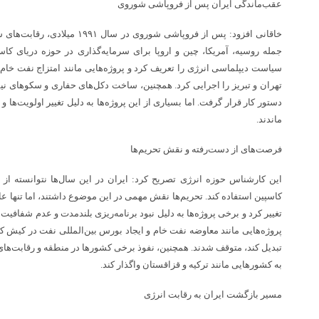
عقب‌ماندگی ایران پس از فروپاشی شوروی
۴ محور شریانی کشور مسدود
شد| ممنوعیت تردد در جاده
خاقانی افزود: پس از فروپاشی شوروی 
چالوس تا ساعت ۱۹
جمله روسیه، آمریکا، چین و اروپا برای سرمایه‌گذاری در حوزه دریای کاس
سیاست دیپلماسی انرژی را تعریف کرد و پروژه‌هایی مانند امتزاج نفت خام آ
۵۵ کیلومتر به راه‌های لرستان
تهران و تبریز را اجرایی کرد. همچنین، ساخت دکل‌های حفاری و سکوهای نیم
افزوده می‌شود
دستور کار قرار گرفت. اما بسیاری از این پروژه‌ها به دلیل تغییر اولویت‌ه
ماندند.
جاده چالوس از فردا یکشنبه به
فرصت‌های از دست‌رفته و نقش تحریم‌ها
مدت ۳ روز مسدود است
این کارشناس حوزه انرژی تصریح کرد: ایران در این سال‌ها نتوانسته از
چرا حمل‌ونقل پس از پرواز به
کاسپین استفاده کند. تحریم‌ها نقش مهمی در این موضوع داشتند، اما تنها عام
یکی از چالش‌های اصلی
تغییر کرد و برخی پروژه‌ها به دلیل نبود برنامه‌ریزی بلندمدت و عدم شفافیت د
مسافران فرودگاه امام تبدیل
پروژه‌هایی مانند معاوضه نفت خام و ایجاد بورس بین‌المللی نفت در کیش که
شده است؟
تبدیل کند، متوقف شدند. همچنین، نفوذ برخی کشورها در منطقه و رقابت‌های 
به کشورهایی مانند ترکیه و قزاقستان واگذار کند.
مسیر بازگشت ایران به رقابت انرژی