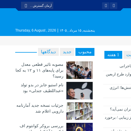
|
پنجشنبه, ۱۵ مرداد , ۱۴۰۵
Thursday, 6 August , 2026
محبوب
جدید
دیدگاهها
1 هفته
مصوبه تاثیر قطعی معدل
اجرانی
برای پایه‌های ۱۱ و ۱۲ به کجا
 وارد طرح اربعین
رسید؟
نام استیو جابز در بدو تولد
ایه تنش‌ها؛ انرژی
«عبداللطیف جندلی» بود
جزئیات نسخه جدید آمارنامه
ان نمی‌آید؟
دارویی اعلام شد
 زیبایی / برخورد
بررسی بروکر کوانتوم اف
می‌شود؛ زمان