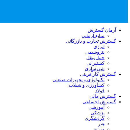
آرمان گسترش
منابع آرمانی
گسترش تجارت و بازرگانی
انرژی
پتروشیمی
حمل‌و‌نقل
کشتیرانی
شهرسازی
گسترش کارآفرینی
تکنولوژی و تجهیزات صنعتی
کشاورزی و شیلات
فولاد
گسترش مالی
گسترش اجتماعی
آموزشی
پزشکی
گردشگری
هنر
ورزش