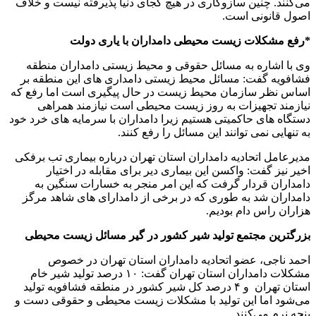
می‌کنند. چنین سازوکاری در هیچ کجای دنیا پذیرفته نیست و خلاف
اصول قانونی است.
*رفع مشکلات زیست محیطی دامداران با یاری دولت
وی با اشاره به مسائل حقوقی و محیط زیستی دامداران منطقه
فشافویه گفت: مسائل محیط زیستی دامداری های این منطقه بر
اساس نظر سازمان محیط زیست در حال پیگیری است اما رفع که
نیازمند تجهیزات به روز زیست محیطی است نیازمند همراهی
دستگاه های حاکمیتی هستیم زیرا دامداران با سرمایه های خرد خود
به تنهایی نمی توانند این مسائل را رفع کنند.
مدیرعامل اتحادیه دامداران استان تهران درباره بیماری تب برفکی
اخیر نیز گفت: واکسن این بیماری دیر برای مقابله در اختیار
دامداران قردار گرفت که این امر منجر به خسارات سنگین به
دامداران شد به طوری که در برخی از دامدارای های شاهد مرگز
هزاران راس دام بودیم.
بزرگترین مجتمع تولید شیر کشور در گیر مسائل زیست محیطی
احمد ناجی، عضو اتحادیه دامداران استان تهران در خصوص
مشکلات دامداران استان تهران گفت: ۱۰ درصد تولید شیر خام
استان تهران و ۴ درصد کل شیر کشور در منطقه فشافویه تولید
می‌شود اما این تولید با مشکلات زیست محیطی و حقوقی دست و
پنجه نرم می‌کنند.