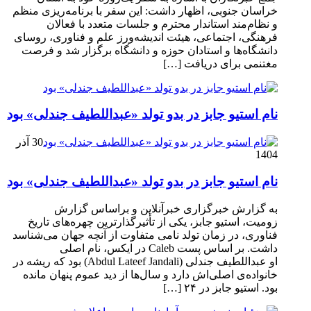
خراسان جنوبی، اظهار داشت: این سفر با برنامه‌ریزی منظم
و نظام‌مند استاندار محترم و جلسات متعدد با فعالان
فرهنگی، اجتماعی، هیئت اندیشه‌ورز علم و فناوری، روسای
دانشگاه‌ها و استادان حوزه و دانشگاه برگزار شد و فرصت
مغتنمی برای دریافت […]
نام استیو جابز در بدو تولد «عبداللطیف جندلی» بود
30 آذر
1404
نام استیو جابز در بدو تولد «عبداللطیف جندلی» بود
به گزارش خبرگزاری خبرآنلاین و براساس گزارش
زومیت، استیو جابز، یکی از تأثیرگذارترین چهره‌های تاریخ
فناوری، در زمان تولد نامی متفاوت از آنچه جهان می‌شناسد
داشت. بر اساس پست Caleb در ایکس، نام اصلی
او عبداللطیف جندلی (Abdul Lateef Jandali) بود که ریشه در
خانواده‌ی اصلی‌اش دارد و سال‌ها از دید عموم پنهان مانده
بود. استیو جابز در ۲۴ […]