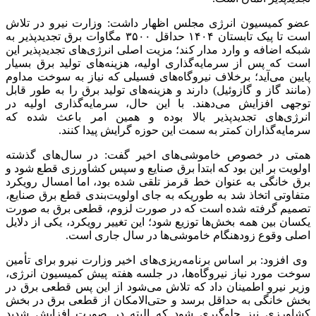
عضو کمیسیون انرژی مجلس اظهار داشت: وزارت نیرو در تلاش
است تا پیک تابستان ۱۴۰۴ حداقل ۳۵۰۰ مگاوات برق تجدیدپذیر به
شبکه اضافه و وارد مدار کند؛ مزیت اصلی انرژی‌های تجدیدپذیر این
است که پس از سرمایه‌گذاری اولیه، هزینه‌های تولید برق بسیار
پایین می‌آید؛ برخلاف نیروگاه‌های فسیلی که نیاز به سوخت مداوم
(مانند گاز و گازوئیل) دارند و هزینه‌های تولید برق را به طور قابل
توجهی افزایش می‌دهند. با این حال، سرمایه‌گذاری اولیه در
انرژی‌های تجدیدپذیر بالا بوده و همین امر باعث شده که
سرمایه‌گذاران کمتر به سمت این حوزه گرایش پیدا کنند.
همتی در خصوص خاموشی‌های اخیر گفت: در سال‌های گذشته
اولویت بر این بود که ابتدا برق صنایع و سپس کشاورزی قطع شود و
برق خانگی به عنوان خط قرمز تلقی شده بود، اما امسال رویکرد
متفاوتی اتخاذ شد به طوریکه به جای اولویت‌بندی قطع برق صنایع،
تصمیم گرفته شده است که در صورت لزوم، قطعی برق به صورت
یکسان بین همه بخش‌ها توزیع شود؛ این تغییر رویکرد، یکی از دلایل
اصلی وقوع زودهنگام خاموشی‌ها در سال جاری است.
وی افزود: بر اساس برنامه‌ریزی‌های اخیر وزارت نیرو برای تأمین
سوخت مورد نیاز نیروگاه‌ها، در جلسه هفته پیش کمیسیون انرژی،
وزیر نیرو اطمینان داد که تلاش می‌شود از این پس قطعی برق در
بخش خانگی به حداقل برسد و حتی‌الامکان از قطعی برق در بخش
کشاورزی نیز جلوگیری شود که البته در صورت افزایش شدید