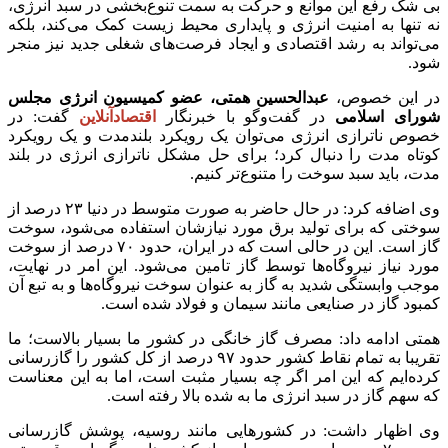
بی شک رفع این موانع و حرکت به سمت تنوع‌بخشی در سبد انرژی،
نه تنها به امنیت انرژی و پایداری محیط زیست کمک می‌کند، بلکه
می‌تواند به رشد اقتصادی و ایجاد فرصت‌های شغلی جدید نیز منجر
شود.
در این خصوص،
عبدالحسین همتی، عضو کمیسیون انرژی مجلس
شورای اسلامی
در گفت‌وگو با خبرنگار
اقتصادآنلاین
گفت: در
خصوص ناترازی انرژی می‌توان یک رویکرد بلندمدت و یک رویکرد
کوتاه مدت را دنبال کرد؛ برای حل مشکل ناترازی انرژی در بلند
مدت، باید سبد سوخت را متنوع‌تر کنیم.
وی اضافه کرد: در حال حاضر به صورت متوسط در دنیا ۲۳ درصد از
سوختی که برای تولید برق مورد نیازشان استفاده می‌شود، سوخت
گاز است. این در حالی است که در ایران، حدود ۷۰ درصد از سوخت
مورد نیاز نیروگاه‌ها توسط گاز تامین می‌شود. این امر در نهایت،
موجب وابستگی شدید به گاز به عنوان سوخت نیروگاه‌ها و به تبع آن
کمبود گاز در صنایعی مانند سیمان و فولاد شده است.
همتی ادامه داد: مصرف گاز خانگی در کشور ما بسیار بالاست؛ ما
تقریبا به تمام نقاط کشور حدود ۹۷ درصد از کل کشور را گازرسانی
کرده‌ایم که این امر اگر چه بسیار مثبت است، اما به این معناست
که سهم گاز در سبد انرژی ما به شده بالا رفته است.
وی اظهار داشت: در کشور‌هایی مانند روسیه، پوشش گازرسانی