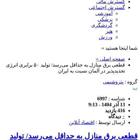
گسترش مالی
گسترش اجتماعی
آموزشی
پزشکی
گردشگری
هنر
ورزش
شما اینجا هستید »
صفحه اصلی »
قطعی برق منازل به حداقل می‌رسد/ تولید ۵۰ برابری انرژی
تجدیدپذیر در آلمان نسبت به ایران
گروه :
پتروشیمی
پ
شناسه :
6997
13 آذر 1404 - 9:13
416 بازدید
۰
دیدگاه
ارسال توسط :
اقتصاد آنلاین
قطعی برق منازل به حداقل می‌رسد/ تولید