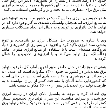
حدود ۷۰ درصد است، در بسیاری از کشور‌های دیگر این رقم حتی
کمتر از ۵۰ یا ۶۰ درصد است؛ این کشور‌ها معمولا از یک منبع انرژی
مثل برق برای مصارفی مانند پخت و پز و گرمایش استفاده می‌کنند.
عضو کمیسیون انرژی مجلس گفت: در کشور ما با وجود تنوع‌بخشی
به منابع انرژی، اما همچنان وابستگی شدیدی به گاز وجود دارد که در
نهایت باعث ناترازی در تولید و به دنبال آن ایجاد مشکلات بسیاری
خواهد شد.
وی با اشاره به ضرورت حل مشکل انرژی در بلندمدت، بر تنوع
بخشی سبد انرژی تاکید کرد و افزود: در بسیاری از کشور‌های دنیا،
نیروگاه‌ها هسته‌ای است یا با استفاده از منابع انرژی متنوعی مانند
زغالسنگ، برق تولید می‌کنند و یا انرژی‌های تجدیدپذیر را فعال
کرده‌اند.
همتی توضیح داد: در حال حاضر طبق آخرین آمار، کل ظرفیت تولید
برق تجدیدپذیر در کشور ما حدود ۱۳۰۰ مگاوات است که عمدتاً ۸۰
درصد انرژی خورشیدی و ۲۰ درصد بادی است. این در حالی است
که کشور‌هایی مانند آلمان با مساحت کمتر از ایران، توانسته‌اند به
ظرفیت تولید برق تجدیدپذیر بیش از ۶۶۰۰۰ مگاوات دست یابند.
وی اضافه کرد: با توجه به پتانسیل بالای ایران در زمینه انرژی
خورشیدی و شرایط مناسب، این میزان تولید برق تجدیدپذیر بسیار
کمتر از ظرفیت واقعی کشور است و تنها حدود یک پنجاهم تولید برق
تجدیدپذیر آلمان است.