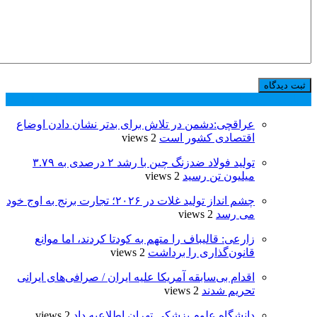
پر بازدید ترین ها
24 ساعت
1 هفته
عراقچی:دشمن در تلاش برای بدتر نشان دادن اوضاع
اقتصادی کشور است
2 views
تولید فولاد ضدزنگ چین با رشد ۲ درصدی به ۳.۷۹
میلیون تن رسید
2 views
چشم انداز تولید غلات در ۲۰۲۶؛ تجارت برنج به اوج خود
می رسد
2 views
زارعی: قالیباف را متهم به کودتا کردند، اما موانع
قانون‌گذاری را برداشت
2 views
اقدام بی‌سابقه آمریکا علیه ایران / صرافی‌های ایرانی
تحریم شدند
2 views
دانشگاه علوم پزشکی تهران اطلاعیه داد
2 views