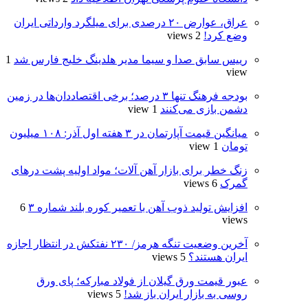
عراق، عوارض ۲۰ درصدی برای میلگرد وارداتی ایران
وضع کرد!
2 views
رییس سابق صدا و سیما مدیر هلدینگ خلیج فارس شد
1
view
بودجه فرهنگ تنها ۳ درصد؛ برخی اقتصاددان‌ها در زمین
دشمن بازی می‌کنند
1 view
میانگین قیمت آپارتمان در ۳ هفته اول آذر: ۱۰۸ میلیون
تومان
1 view
زنگ خطر برای بازار آهن آلات؛ مواد اولیه پشت درهای
گمرک
6 views
افزایش تولید ذوب آهن با تعمیر کوره بلند شماره ۳
6
views
آخرین وضعیت تنگه هرمز/ ۲۳۰ نفتکش در انتظار اجازه
ایران هستند؟
5 views
عبور قیمت ورق گیلان از فولاد مبارکه؛ پای ورق
روسی به بازار ایران باز شد!
5 views