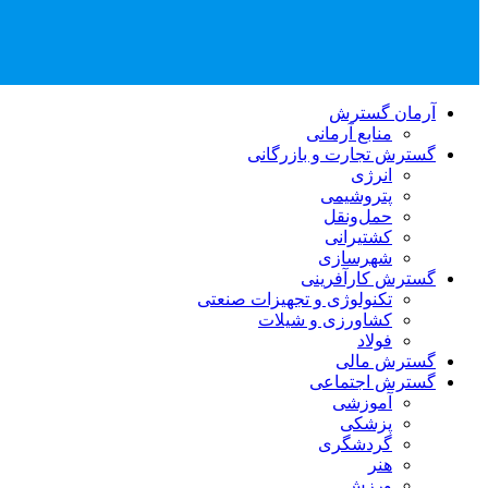
آرمان گسترش
منابع آرمانی
گسترش تجارت و بازرگانی
انرژی
پتروشیمی
حمل‌و‌نقل
کشتیرانی
شهرسازی
گسترش کارآفرینی
تکنولوژی و تجهیزات صنعتی
کشاورزی و شیلات
فولاد
گسترش مالی
گسترش اجتماعی
آموزشی
پزشکی
گردشگری
هنر
ورزش