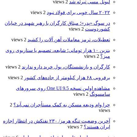
لیونل مسی تبرئه شد
2 views
۲۰۲۲ سال خوبی برای فولاد نبود
2 views
در سوگ «پدر»؛ میثاق کارگران با رهبر شهید در خیابان
کشوردوست
2 views
تعطیلات، ترمز معاملات آهن ‌آلات را کشید
2 views
بنزین ۱۰ هزار تومانی؛ شایعه، تصمیم یا سناریوی روی
میز؟
2 views
کارگران و بازنشستگان، پول خرید دارو ندارند
2 views
برفروبی ۶۸ هزار کیلومتر از جاده‌های کشور
2 views
مشاهده اولین نسخه One UI 9.5 روی سرورهای
سامسونگ
2 views
چرا وام ودیعه مسکن به کمک مستأجران نمی‌آید؟
2
views
آخرین وضعیت تنگه هرمز/ ۲۳۰ نفتکش در انتظار اجازه
ایران هستند؟
7 views