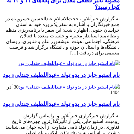
مصوبه تاثیر قطعی معدل برای پایه‌های ۱۱ و ۱۲ به
کجا رسید؟
به گزارش خبرآنلاین، حجت‌الاسلام عبدالحسین خسروپناه در
جمع خبرنگاران با اشاره به سفر یک‌روزه خود به استان
خراسان جنوبی، اظهار داشت: این سفر با برنامه‌ریزی منظم
و نظام‌مند استاندار محترم و جلسات متعدد با فعالان
فرهنگی، اجتماعی، هیئت اندیشه‌ورز علم و فناوری، روسای
دانشگاه‌ها و استادان حوزه و دانشگاه برگزار شد و فرصت
مغتنمی برای دریافت […]
نام استیو جابز در بدو تولد «عبداللطیف جندلی» بود
30 آذر
1404
نام استیو جابز در بدو تولد «عبداللطیف جندلی» بود
به گزارش خبرگزاری خبرآنلاین و براساس گزارش
زومیت، استیو جابز، یکی از تأثیرگذارترین چهره‌های تاریخ
فناوری، در زمان تولد نامی متفاوت از آنچه جهان می‌شناسد
داشت. بر اساس پست Caleb در ایکس، نام اصلی