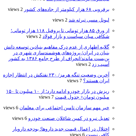
برفروبی ۶۸ هزار کیلومتر از جاده‌های کشور
2 views
لیونل مسی تبرئه شد
2 views
از ورق ۸۵ هزار تومانی تا پروفیل ۱۱۸ هزار تومانی؛
شکافی میان سیاست و بازار فولاد
2 views
گلایه اطهاری از عدم درک مفاهیم بنیادین توسعه دانش
بنیان در ایران/ پروژه‌های هوشمندسازی شهری در
بن‌بست ماندند/انحراف از طرح جامع ۱۳۸۶ به کشور
آسیب زد
2 views
آخرین وضعیت تنگه هرمز/ ۲۳۰ نفتکش در انتظار اجازه
ایران هستند؟
7 views
ریزش در بازار خودرو ادامه دارد؛ از ۱۰ میلیون تا ۱۵۰
میلیون تومان+ جدول قیمت
7 views
خبر مهم سازمان تامین اجتماعی برای معلمان
6 views
تعدیل نیرو در کمین شاغلان صنعت خودرو
6 views
اختلال در اعمال قیمت‌ جدید داروها؛ بودجه دارویار
کافی نیست
6 views