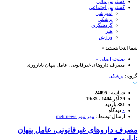
گسترش مالی
گسترش اجتماعی
آموزشی
پزشکی
گردشگری
هنر
ورزش
شما اینجا هستید »
صفحه اصلی »
مصرف داروهای غیرقانونی، عامل پنهان ناباروری
گروه :
پزشکی
پ
شناسه :
24095
29 آذر 1404 - 19:35
381 بازدید
۰
دیدگاه
ارسال توسط :
مهر نیوز mehrnews
مصرف داروهای غیرقانونی، عامل پنهان
ناباروری