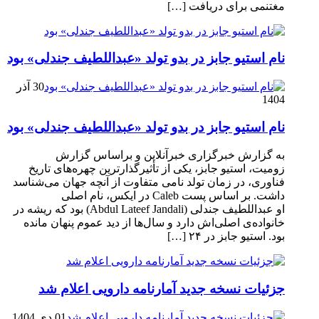
مغتنمی برای دریافت […]
نام استیو جابز در بدو تولد «عبداللطیف جندلی» بود
30 آذر
1404
نام استیو جابز در بدو تولد «عبداللطیف جندلی» بود
به گزارش خبرگزاری خبرآنلاین و براساس گزارش
زومیت، استیو جابز، یکی از تأثیرگذارترین چهره‌های تاریخ
فناوری، در زمان تولد نامی متفاوت از آنچه جهان می‌شناسد
داشت. بر اساس پست Caleb در ایکس، نام اصلی
او عبداللطیف جندلی (Abdul Lateef Jandali) بود که ریشه در
خانواده‌ی اصلی‌اش دارد و سال‌ها از دید عموم پنهان مانده
بود. استیو جابز در ۲۴ […]
جزئیات نسخه جدید آمارنامه دارویی اعلام شد
01 دی 1404