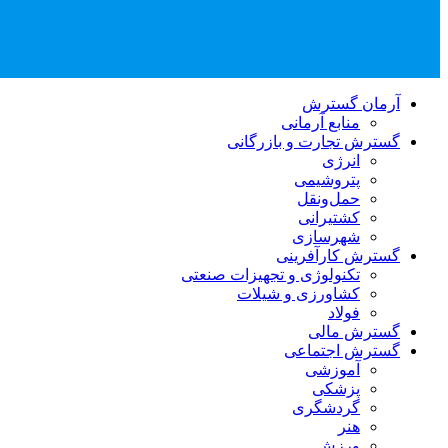
آرمان گسترش
منابع آرمانی
گسترش تجارت و بازرگانی
انرژی
پتروشیمی
حمل‌و‌نقل
کشتیرانی
شهرسازی
گسترش کارآفرینی
تکنولوژی و تجهیزات صنعتی
کشاورزی و شیلات
فولاد
گسترش مالی
گسترش اجتماعی
آموزشی
پزشکی
گردشگری
هنر
ورزش